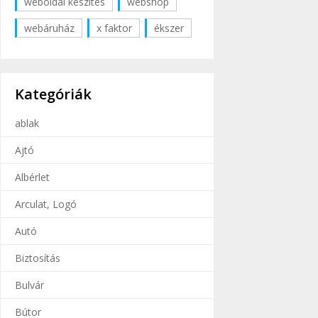
weboldal készítés
webshop
webáruház
x faktor
ékszer
Kategóriák
ablak
Ajtó
Albérlet
Arculat, Logó
Autó
Biztosítás
Bulvár
Bútor