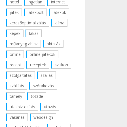
hotel
ingatlan
internet
játék
játékbolt
játékok
keresőoptimalizálás
klíma
képek
lakás
műanyag ablak
oktatás
online
online játékok
recept
receptek
szilikon
szolgáltatás
szállás
szállítás
szórakozás
tárhely
tőzsde
utasbiztosítás
utazás
vásárlás
webdesign