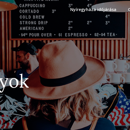
Nyíregyháza időjárása
gyok