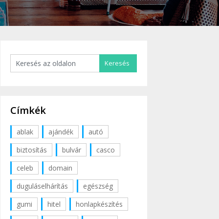
Címkék
ablak
ajándék
autó
biztosítás
bulvár
casco
celeb
domain
duguláselhárítás
egészség
gumi
hitel
honlapkészítés