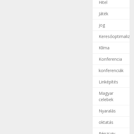
Hitel
Játék
jog
Keresőoptimalizál
Klíma
Konferencia
konferenciák
Linképítés
Magyar
celebek
Nyaralás
oktatás
Pénzügy