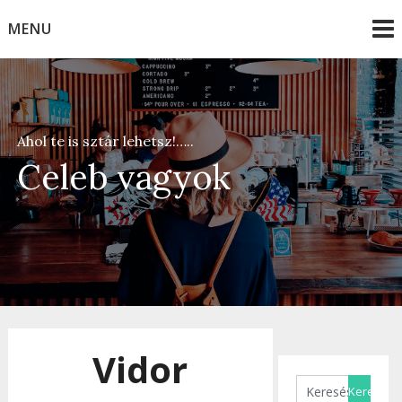
Skip
MENU
to
content
Ahol te is sztár lehetsz!…..
Celeb vagyok
Vidor