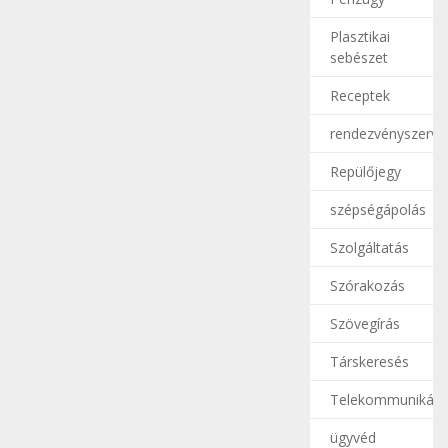
Plasztikai
sebészet
Receptek
rendezvényszerve
Repülőjegy
szépségápolás
Szolgáltatás
Szórakozás
Szövegírás
Társkeresés
Telekommunikáci
ügyvéd