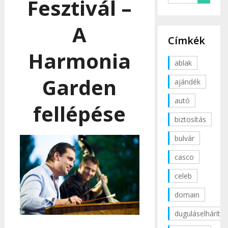
Fesztivál –
A
Címkék
Harmonia
ablak
Garden
ajándék
autó
fellépése
biztosítás
bulvár
casco
celeb
domain
duguláselhárítás