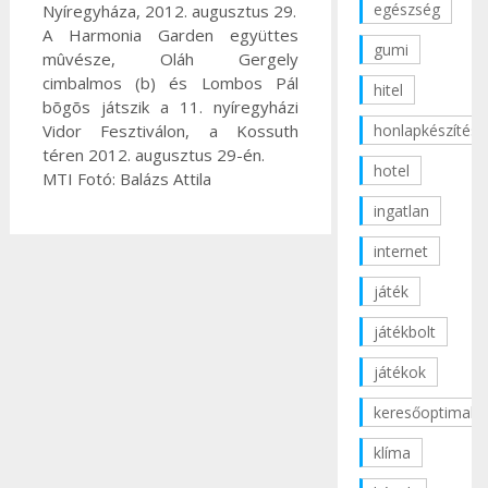
egészség
Nyíregyháza, 2012. augusztus 29.
A Harmonia Garden együttes
gumi
mûvésze, Oláh Gergely
cimbalmos (b) és Lombos Pál
hitel
bõgõs játszik a 11. nyíregyházi
Vidor Fesztiválon, a Kossuth
honlapkészítés
téren 2012. augusztus 29-én.
hotel
MTI Fotó: Balázs Attila
ingatlan
internet
játék
játékbolt
játékok
keresőoptimaliz
klíma