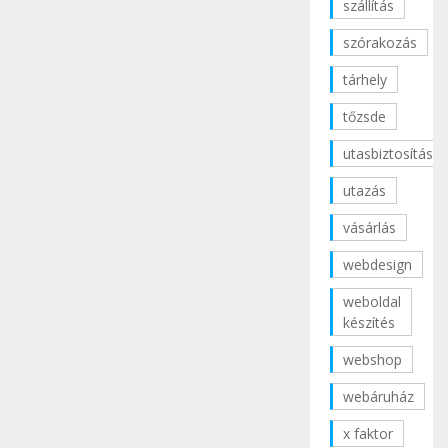
szállítás
szórakozás
tárhely
tőzsde
utasbiztosítás
utazás
vásárlás
webdesign
weboldal
készítés
webshop
webáruház
x faktor