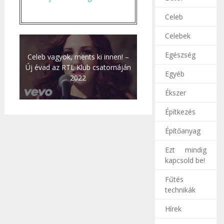
Celeb
Celebek
Egészség
Celeb vagyok, ments ki innen! –
Új évad az RTL Klub csatornáján
Egyéb
2022
Ékszer
Építkezés
Építőanyag
Ezt mindig
kapcsold be!
Fűtés
technikák
Hírek