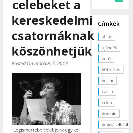
celebeket a
kereskedelmi
Címkék
csatornáknak
ablak
köszönhetjük
ajándék
autó
Posted On március 7, 2013
biztosítás
bulvár
casco
celeb
domain
duguláselhárítás
Legismertebb celebjeink egyike: