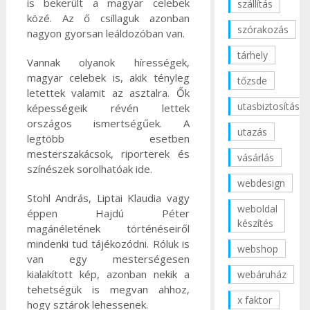
is bekerült a magyar celebek
szállítás
közé. Az ő csillaguk azonban
szórakozás
nagyon gyorsan leáldozóban van.
tárhely
Vannak olyanok hírességek,
magyar celebek is, akik tényleg
tőzsde
letettek valamit az asztalra. Ők
utasbiztosítás
képességeik révén lettek
országos ismertségűek. A
utazás
legtöbb esetben
mesterszakácsok, riporterek és
vásárlás
színészek sorolhatóak ide.
webdesign
Stohl András, Liptai Klaudia vagy
weboldal
éppen Hajdú Péter
készítés
magánéletének történéseiről
mindenki tud tájékozódni. Róluk is
webshop
van egy mesterségesen
kialakított kép, azonban nekik a
webáruház
tehetségük is megvan ahhoz,
x faktor
hogy sztárok lehessenek.