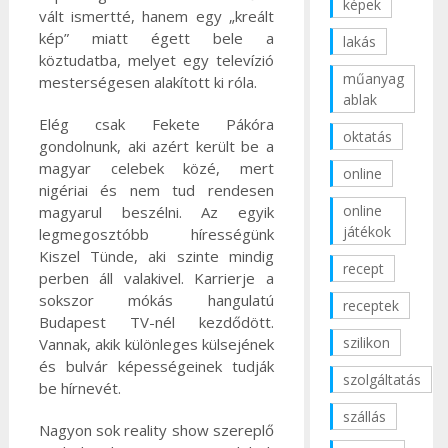
képek
vált ismertté, hanem egy „kreált
kép” miatt égett bele a
lakás
köztudatba, melyet egy televízió
műanyag
mesterségesen alakított ki róla.
ablak
Elég csak Fekete Pákóra
oktatás
gondolnunk, aki azért került be a
magyar celebek közé, mert
online
nigériai és nem tud rendesen
online
magyarul beszélni. Az egyik
játékok
legmegosztóbb hírességünk
Kiszel Tünde, aki szinte mindig
recept
perben áll valakivel. Karrierje a
sokszor mókás hangulatú
receptek
Budapest TV-nél kezdődött.
szilikon
Vannak, akik különleges külsejének
és bulvár képességeinek tudják
szolgáltatás
be hírnevét.
szállás
Nagyon sok reality show szereplő