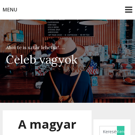
Skip
MENU
to
content
Ahol te is sztár lehetsz!…..
Celeb vagyok
A magyar