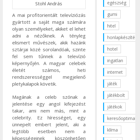
egészség
Stohl András
gumi
A mai profitorientált televíziózás
gyártott a saját maga számára
hitel
olyan személyeket, akiket el lehet
adni a nézőknek. A tényleg
honlapkészítés
elismert művészek, akik hazánk
hotel
sztárjai közé sorolandóak, szinte
fel sem tűnnek a televízió
ingatlan
képernyőjén. A magyar celebek
életét számos, heti
internet
rendszerességgel megjelenő
pletykalapok követik.
játék
játékbolt
Magának a celeb szónak a
jelentése egy angol kifejezést
játékok
takar, ami nem más, mint a
celebrity. Ez hírességet, egy
keresőoptimaliz
ünnepelt embert jelent, aki a
klíma
legtöbb esetben nem a
képességeinek köszönhetően