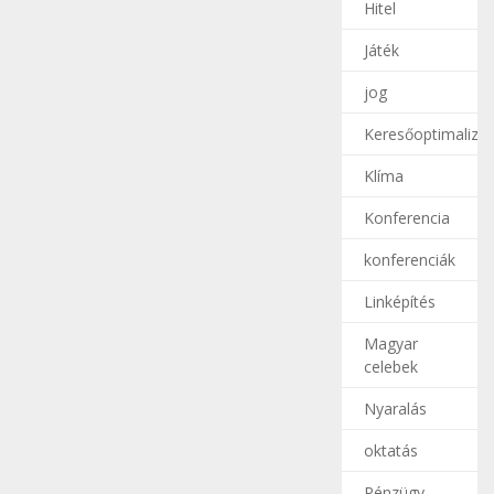
Hitel
Játék
jog
Keresőoptimalizál
Klíma
Konferencia
konferenciák
Linképítés
Magyar
celebek
Nyaralás
oktatás
Pénzügy