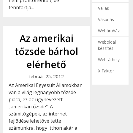
nem profitorientált, de
fenntartja...
Vallás
Vásárlás
Webáruház
Az amerikai
Weboldal
tőzsde bárhol
készítés
Webtárhely
elérhető
X Faktor
február 25, 2012
Az Amerikai Egyesült Államokban
van a világ legnagyobb tőzsde
piaca, ez az úgynevezett
„amerikai tőzsde”. A
számítógépek, az internet
fejlődése lehetővé tette
számunkra, hogy itthon akár a