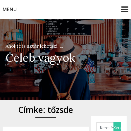
Skip
MENU
to
content
Ahol te is sztár lehetsz!…..
Celeb vagyok
Címke:
tőzsde