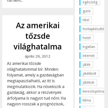
ha nem...
egészség
gumi
hitel
Az amerikai
honlapkészítés
tőzsde
hotel
világhatalma
ingatlan
internet
április 29, 2012
Az amerikai tőzsde
játék
világhatalommal bír. Minden
játékbolt
folyamat, amely a gazdaságban
megtapasztalható, az itt is
játékok
megmutatkozik. Ha növekszik a
keresőoptimaliz
gazdaság, akkor a részvények
árfolyama is nagyot tud nőni. Ha
klíma
nagyon rosszak a prognózisok,