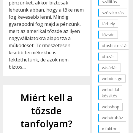
szállítás
pénzünket, akkor biztosak
lehetünk abban, hogy a tőke nem
szórakozás
fog kevesebb lenni. Mindig
tárhely
gyarapodni fog majd a pénzünk,
mert az amerikai tőzsde az ilyen
tőzsde
nagyvállalatokra alapozza a
működését. Természetesen
utasbiztosítás
kisebb termékekbe is
utazás
fektethetünk, de azok nem
biztos,...
vásárlás
webdesign
weboldal
Miért kell a
készítés
webshop
tőzsde
webáruház
tanfolyam?
x faktor