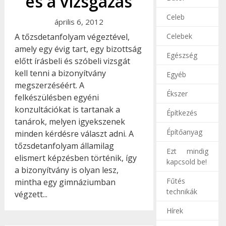
és a vizsgázás
Celeb
április 6, 2012
Celebek
A tőzsdetanfolyam végeztével,
amely egy évig tart, egy bizottság
Egészség
előtt írásbeli és szóbeli vizsgát
kell tenni a bizonyítvány
Egyéb
megszerzéséért. A
Ékszer
felkészülésben egyéni
konzultációkat is tartanak a
Építkezés
tanárok, melyen igyekszenek
Építőanyag
minden kérdésre választ adni. A
tőzsdetanfolyam államilag
Ezt mindig
elismert képzésben történik, így
kapcsold be!
a bizonyítvány is olyan lesz,
Fűtés
mintha egy gimnáziumban
technikák
végzett...
Hírek