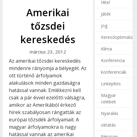
Hitel
Amerikai
Játék
tőzsdei
jog
kereskedés
Keresőoptimalizál
Klíma
március 23, 2012
Konferencia
Az amerikai tőzsdei kereskedés
mindenre rányomja a bélyegét. Az
konferenciák
ott történő árfolyamok
alakulások minden gazdaságra
Linképítés
hatással vannak. Emlékezni kell
Magyar
csak a pár évvel ezelőtti válságra,
celebek
amikor az Amerikából érkező
hírek szabályosan rángatták az
Nyaralás
európai tőzsdék árfolyamait. A
oktatás
magyar árfolyamokra is nagy
hatással vannak az amerikai
Pénzügy