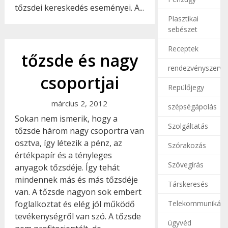
tőzsdei kereskedés eseményei. A...
Plasztikai
sebészet
Receptek
tőzsde és nagy
rendezvényszerve
csoportjai
Repülőjegy
március 2, 2012
szépségápolás
Sokan nem ismerik, hogy a
Szolgáltatás
tőzsde három nagy csoportra van
osztva, így létezik a pénz, az
Szórakozás
értékpapír és a tényleges
Szövegírás
anyagok tőzsdéje. Így tehát
mindennek más és más tőzsdéje
Társkeresés
van. A tőzsde nagyon sok embert
Telekommunikáci
foglalkoztat és elég jól működő
tevékenységről van szó. A tőzsde
ügyvéd