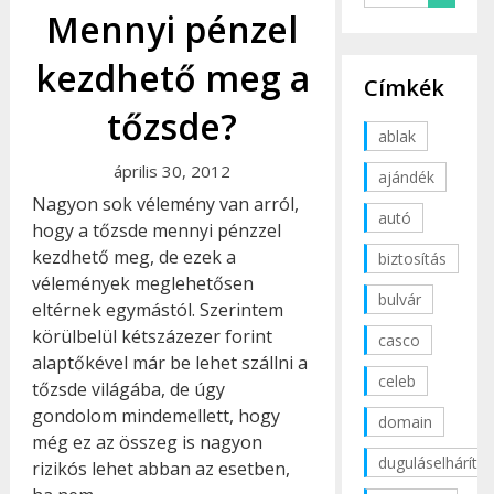
Mennyi pénzel
kezdhető meg a
Címkék
tőzsde?
ablak
április 30, 2012
ajándék
Nagyon sok vélemény van arról,
autó
hogy a tőzsde mennyi pénzzel
kezdhető meg, de ezek a
biztosítás
vélemények meglehetősen
bulvár
eltérnek egymástól. Szerintem
körülbelül kétszázezer forint
casco
alaptőkével már be lehet szállni a
celeb
tőzsde világába, de úgy
gondolom mindemellett, hogy
domain
még ez az összeg is nagyon
duguláselhárítás
rizikós lehet abban az esetben,