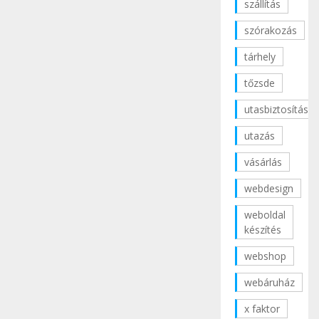
szállítás
szórakozás
tárhely
tőzsde
utasbiztosítás
utazás
vásárlás
webdesign
weboldal
készítés
webshop
webáruház
x faktor