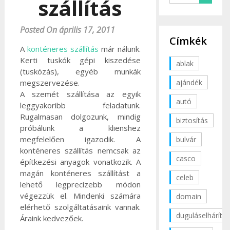
szállítás
Posted On április 17, 2011
Címkék
A
konténeres szállítás
már nálunk.
Kerti tuskók gépi kiszedése
ablak
(tuskózás), egyéb munkák
ajándék
megszervezése.
A szemét szállítása az egyik
autó
leggyakoribb feladatunk.
Rugalmasan dolgozunk, mindig
biztosítás
próbálunk a klienshez
megfelelően igazodik. A
bulvár
konténeres szállítás nemcsak az
casco
építkezési anyagok vonatkozik. A
magán konténeres szállítást a
celeb
lehető legprecízebb módon
végezzük el. Mindenki számára
domain
elérhető szolgáltatásaink vannak.
duguláselhárítás
Áraink kedvezőek.