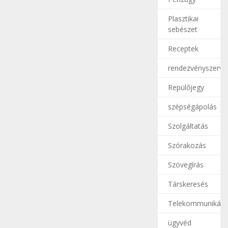
Plasztikai
sebészet
Receptek
rendezvényszerve
Repülőjegy
szépségápolás
Szolgáltatás
Szórakozás
Szövegírás
Társkeresés
Telekommunikáci
ügyvéd