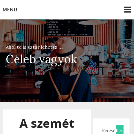
Skip
MENU
to
content
Ahol te is sztár lehetsz!…..
Celeb vagyok
A szemét