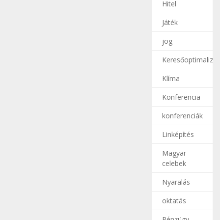
Hitel
Játék
jog
Keresőoptimalizál
Klíma
Konferencia
konferenciák
Linképítés
Magyar
celebek
Nyaralás
oktatás
Pénzügy