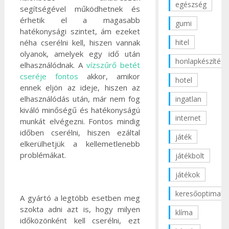
egészség
segítségével működhetnek és
érhetik el a magasabb
gumi
hatékonysági szintet, ám ezeket
hitel
néha cserélni kell, hiszen vannak
olyanok, amelyek egy idő után
honlapkészítés
elhasználódnak. A
vízszűrő betét
cseréje fontos
akkor, amikor
hotel
ennek eljön az ideje, hiszen az
elhasználódás után, már nem fog
ingatlan
kiváló minőségű és hatékonyságú
internet
munkát elvégezni. Fontos mindig
időben cserélni, hiszen ezáltal
játék
elkerülhetjük a kellemetlenebb
problémákat.
játékbolt
játékok
keresőoptimaliz
A gyártó a legtöbb esetben meg
szokta adni azt is, hogy milyen
klíma
időközönként kell cserélni, ezt