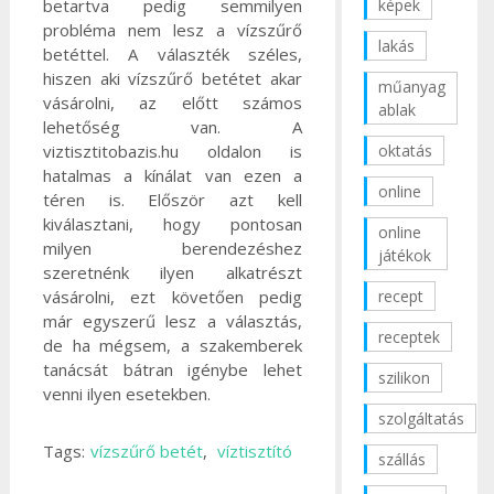
képek
betartva pedig semmilyen
probléma nem lesz a vízszűrő
lakás
betéttel. A választék széles,
hiszen aki vízszűrő betétet akar
műanyag
vásárolni, az előtt számos
ablak
lehetőség van. A
oktatás
viztisztitobazis.hu oldalon is
hatalmas a kínálat van ezen a
online
téren is. Először azt kell
kiválasztani, hogy pontosan
online
milyen berendezéshez
játékok
szeretnénk ilyen alkatrészt
recept
vásárolni, ezt követően pedig
már egyszerű lesz a választás,
receptek
de ha mégsem, a szakemberek
tanácsát bátran igénybe lehet
szilikon
venni ilyen esetekben.
szolgáltatás
Tags:
vízszűrő betét
,
víztisztító
szállás