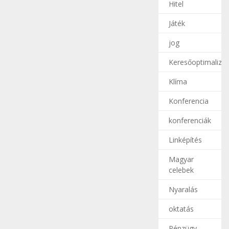
Hitel
Játék
jog
Keresőoptimalizál
Klíma
Konferencia
konferenciák
Linképítés
Magyar
celebek
Nyaralás
oktatás
Pénzügy