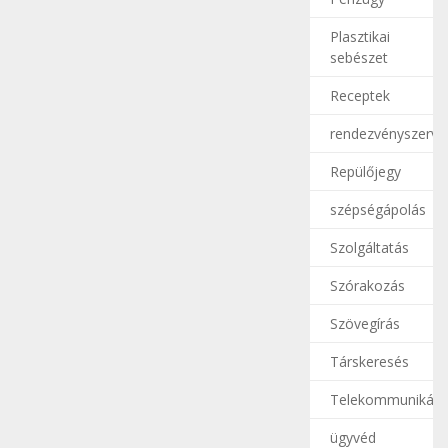
Plasztikai
sebészet
Receptek
rendezvényszerve
Repülőjegy
szépségápolás
Szolgáltatás
Szórakozás
Szövegírás
Társkeresés
Telekommunikáci
ügyvéd