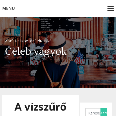
Skip
MENU
to
content
Ahol te is sztár lehetsz!…..
Celeb vagyok
A vízszűrő