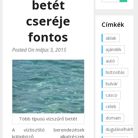
betét
cseréje
Címkék
fontos
ablak
ajándék
Posted On május 3, 2015
autó
biztosítás
bulvár
casco
celeb
domain
Több típusú vízszűrő betét
duguláselhárítás
A víztisztító berendezések
különböző alkatrészek