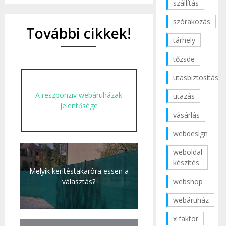
szállítás
szórakozás
További cikkek!
tárhely
tőzsde
utasbiztosítás
A reszponziv webáruházak
utazás
jelentősége
vásárlás
webdesign
weboldal
készítés
Melyik kerítéstakaróra essen a
webshop
választás?
webáruház
x faktor