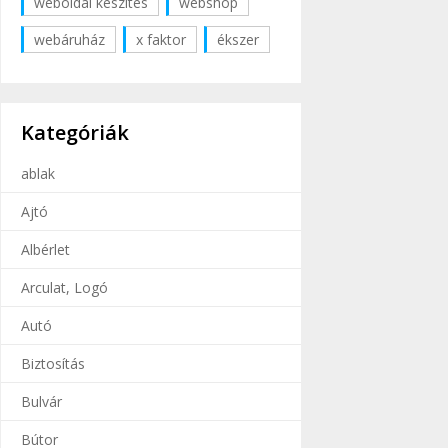
weboldal készítés
webshop
webáruház
x faktor
ékszer
Kategóriák
ablak
Ajtó
Albérlet
Arculat, Logó
Autó
Biztosítás
Bulvár
Bútor