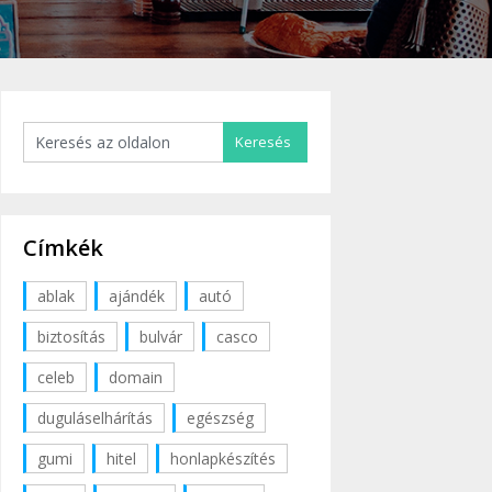
Címkék
ablak
ajándék
autó
biztosítás
bulvár
casco
celeb
domain
duguláselhárítás
egészség
gumi
hitel
honlapkészítés