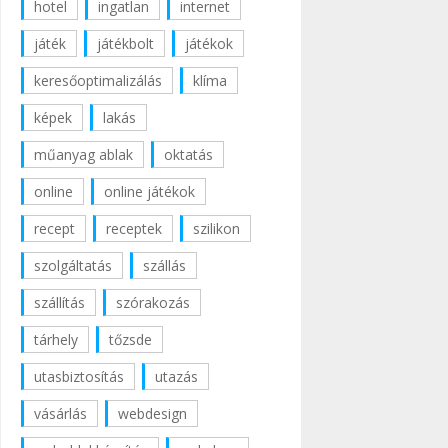
hotel
ingatlan
internet
játék
játékbolt
játékok
keresőoptimalizálás
klíma
képek
lakás
műanyag ablak
oktatás
online
online játékok
recept
receptek
szilikon
szolgáltatás
szállás
szállítás
szórakozás
tárhely
tőzsde
utasbiztosítás
utazás
vásárlás
webdesign