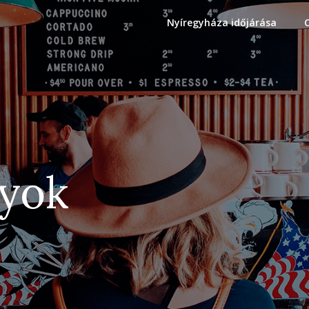
Nyíregyháza időjárása
gyok