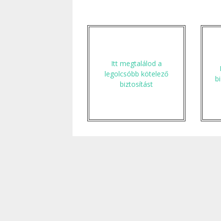
Itt megtalálod a
legolcsóbb kötelező
b
biztosítást