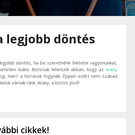
a legjobb döntés
legjobb döntés, ha be szeretnénk fektetni vagyonunkat,
hetetlen bukni. Biztosak lehetünk abban, hogy az
arany
fog, mert a források fogynak. Éppen ezért nem szabad
tok várnak ránk. Arany, a biztos jövő!
ábbi cikkek!