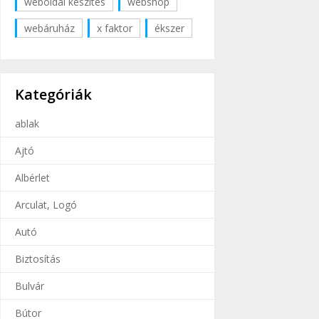
weboldal készítés
webshop
webáruház
x faktor
ékszer
Kategóriák
ablak
Ajtó
Albérlet
Arculat, Logó
Autó
Biztosítás
Bulvár
Bútor