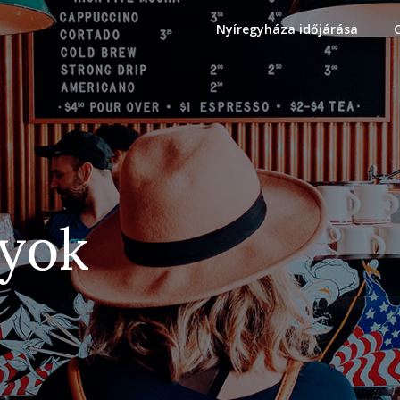
Nyíregyháza időjárása
gyok