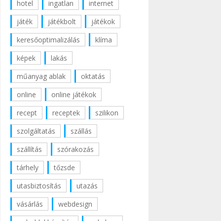
hotel
ingatlan
internet
játék
játékbolt
játékok
keresőoptimalizálás
klíma
képek
lakás
műanyag ablak
oktatás
online
online játékok
recept
receptek
szilikon
szolgáltatás
szállás
szállítás
szórakozás
tárhely
tőzsde
utasbiztosítás
utazás
vásárlás
webdesign