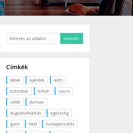
Címkék
ablak
ajándék
autó
biztosítás
bulvár
casco
celeb
domain
duguláselhárítás
egészség
gumi
hitel
honlapkészítés