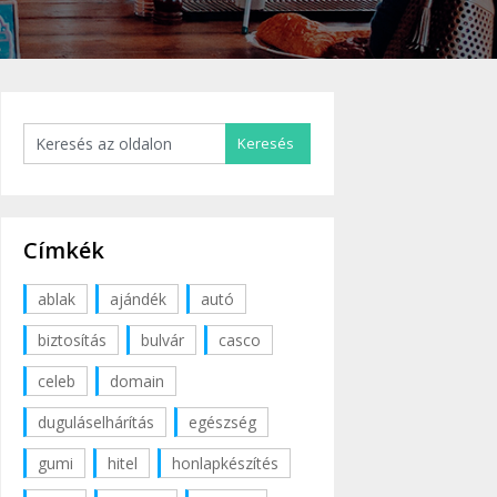
Címkék
ablak
ajándék
autó
biztosítás
bulvár
casco
celeb
domain
duguláselhárítás
egészség
gumi
hitel
honlapkészítés