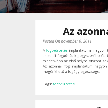
Az azonna
Posted On november 6, 2011
A
fogbeültetés
implantátumai nagyon k
azonnali fogpótlás legegyszerűbb és 
mindenképp az első helyre. Viszont sok
Az azonnali fog implantátum nagyon 
megőrízhető a fogágy egészsége.
Tags:
fogbeültetés