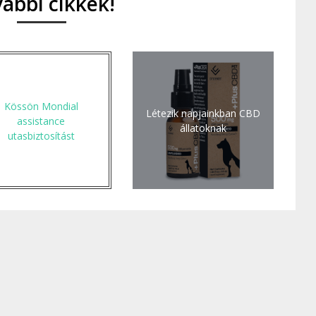
ábbi cikkek!
Kössön Mondial
Létezik napjainkban CBD
assistance
állatoknak
utasbiztosítást