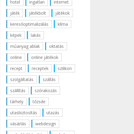
hotel
ingatlan
internet
játék
játékbolt
játékok
keresőoptimalizálás
klíma
képek
lakás
műanyag ablak
oktatás
online
online játékok
recept
receptek
szilikon
szolgáltatás
szállás
szállítás
szórakozás
tárhely
tőzsde
utasbiztosítás
utazás
vásárlás
webdesign