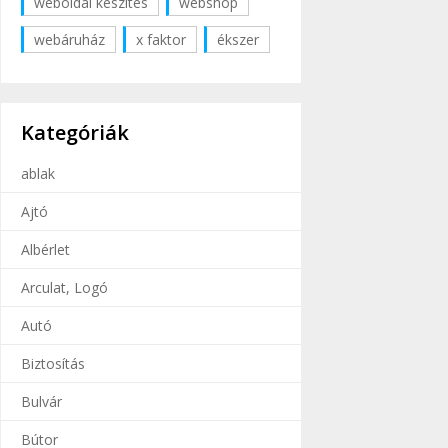
weboldal készítés
webshop
webáruház
x faktor
ékszer
Kategóriák
ablak
Ajtó
Albérlet
Arculat, Logó
Autó
Biztosítás
Bulvár
Bútor