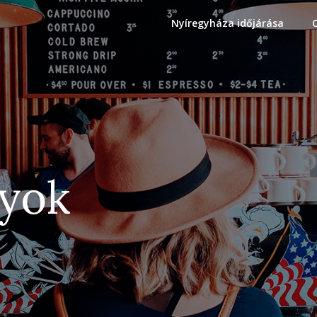
Nyíregyháza időjárása
gyok