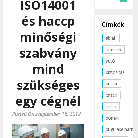
ISO14001
és haccp
Címkék
minőségi
ablak
szabvány
ajándék
autó
mind
biztosítás
szükséges
bulvár
casco
egy cégnél
celeb
Posted On szeptember 16, 2012
domain
duguláselhárítás