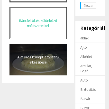
ékszer
Ráncfeltöltés különböző
módszerekkel
Kategóriák
ablak
Ajtó
Albérlet
A mikrós krumpli egyszerű
elkészítése
Arculat,
Logó
Autó
Biztosítás
Bulvár
Bútor