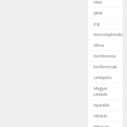
Hitel
Játék
jog
Keresőoptimalizál
Klíma
Konferencia
konferenciák
Linképítés
Magyar
celebek
Nyaralás
oktatás
Pénzügy