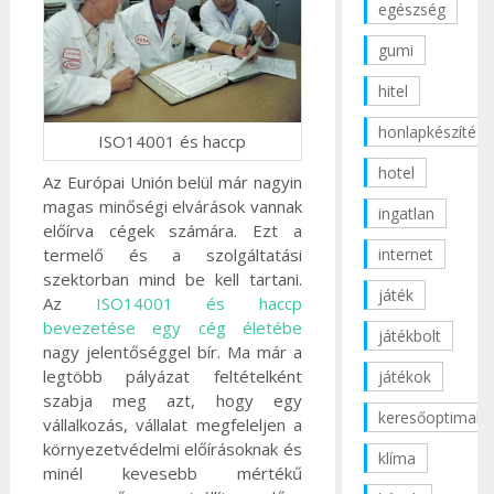
egészség
gumi
hitel
honlapkészítés
ISO14001 és haccp
hotel
Az Európai Unión belül már nagyin
magas minőségi elvárások vannak
ingatlan
előírva cégek számára. Ezt a
termelő és a szolgáltatási
internet
szektorban mind be kell tartani.
játék
Az
ISO14001 és haccp
bevezetése egy cég életébe
játékbolt
nagy jelentőséggel bír. Ma már a
legtöbb pályázat feltételként
játékok
szabja meg azt, hogy egy
keresőoptimaliz
vállalkozás, vállalat megfeleljen a
környezetvédelmi előírásoknak és
klíma
minél kevesebb mértékű