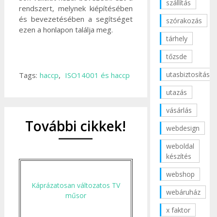
szállítás
rendszert, melynek kiépítésében
és bevezetésében a segítséget
szórakozás
ezen a honlapon találja meg.
tárhely
tőzsde
utasbiztosítás
Tags:
haccp
,
ISO14001 és haccp
utazás
vásárlás
További cikkek!
webdesign
weboldal
készítés
webshop
Káprázatosan változatos TV
webáruház
műsor
x faktor