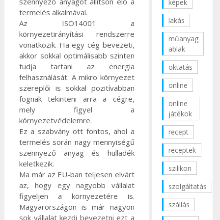
szennyező anyagot állítson elő a
képek
termelés alkalmával.
lakás
Az ISO14001 a
környezetirányítási rendszerre
műanyag
vonatkozik.
Ha egy cég bevezeti,
ablak
akkor sokkal optimálisabb szinten
tudja tartani az energia
oktatás
felhasználását. A mikro környezet
online
szereplői is sokkal pozitívabban
fognak tekinteni arra a cégre,
online
mely figyel a
játékok
környezetvédelemre.
Ez a szabvány ott fontos, ahol a
recept
termelés során nagy mennyiségű
receptek
szennyező anyag és hulladék
keletkezik.
szilikon
Ma már az EU-ban teljesen elvárt
az, hogy egy nagyobb vállalat
szolgáltatás
figyeljen a környezetére is.
szállás
Magyarországon is már nagyon
sok vállalat kezdi bevezetni ezt a