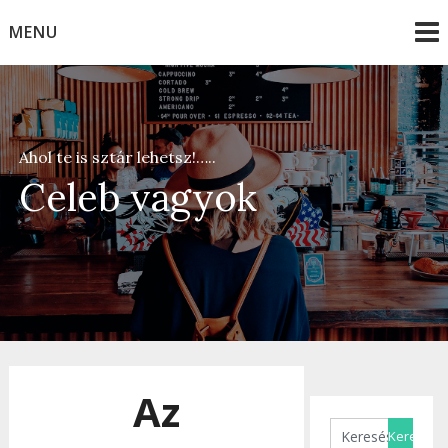
Skip
MENU
to
content
Ahol te is sztár lehetsz!…..
Celeb vagyok
Az