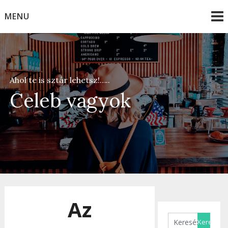
Skip
MENU
to
content
Ahol te is sztár lehetsz!…..
Celeb vagyok
Az