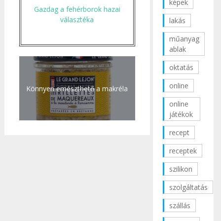
képek
Gazdag a fehérborok hazai
választéka
lakás
műanyag
ablak
oktatás
online
Könnyen emészthető a makréla
online
játékok
recept
receptek
szilikon
szolgáltatás
szállás