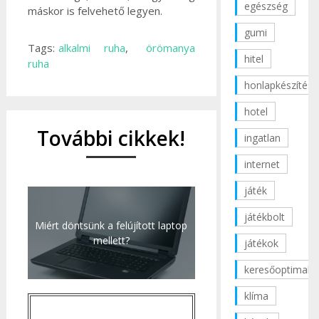
egészség
máskor is felvehető legyen.
gumi
Tags:
alkalmi ruha
,
örömanya
hitel
ruha
honlapkészítés
hotel
További cikkek!
ingatlan
internet
játék
játékbolt
Miért döntsünk a felújított laptop
mellett?
játékok
keresőoptimaliz
klíma