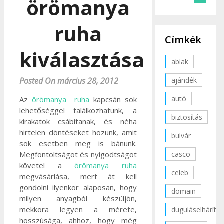
örömanya
ruha
Címkék
kiválasztása
ablak
ajándék
Posted On március 28, 2012
autó
Az
örömanya ruha
kapcsán sok
lehetőséggel találkozhatunk, a
biztosítás
kirakatok csábítanak, és néha
hirtelen döntéseket hozunk, amit
bulvár
sok esetben meg is bánunk.
casco
Megfontoltságot és nyigodtságot
követel a
örömanya ruha
celeb
megvásárlása, mert át kell
gondolni ilyenkor alaposan, hogy
domain
milyen anyagból készüljön,
mekkora legyen a mérete,
duguláselhárítás
hosszúsága, ahhoz, hogy még