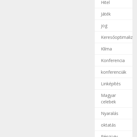
Hitel
Játék
jog
Keresőoptimalizál
Klíma
Konferencia
konferenciák
Linképítés
Magyar
celebek
Nyaralás
oktatás
Pénzügy