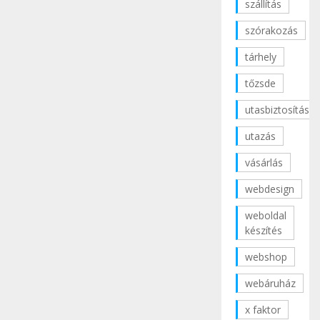
szállítás
szórakozás
tárhely
tőzsde
utasbiztosítás
utazás
vásárlás
webdesign
weboldal
készítés
webshop
webáruház
x faktor