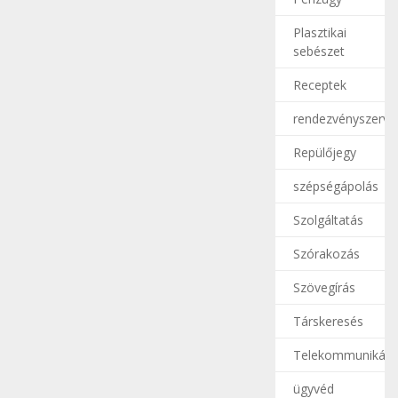
Plasztikai
sebészet
Receptek
rendezvényszerve
Repülőjegy
szépségápolás
Szolgáltatás
Szórakozás
Szövegírás
Társkeresés
Telekommunikáci
ügyvéd