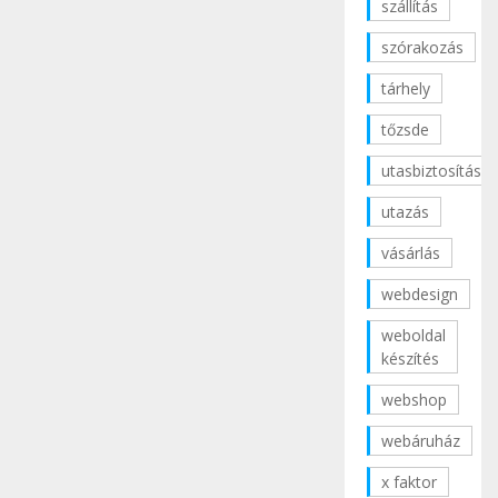
szállítás
szórakozás
tárhely
tőzsde
utasbiztosítás
utazás
vásárlás
webdesign
weboldal
készítés
webshop
webáruház
x faktor