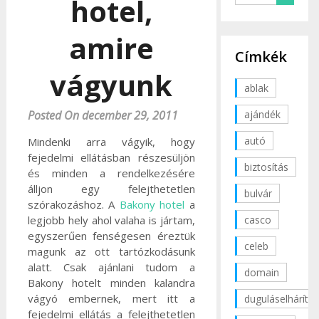
hotel,
amire
Címkék
vágyunk
ablak
ajándék
Posted On december 29, 2011
autó
Mindenki arra vágyik, hogy
fejedelmi ellátásban részesüljön
biztosítás
és minden a rendelkezésére
álljon egy felejthetetlen
bulvár
szórakozáshoz. A
Bakony hotel
a
casco
legjobb hely ahol valaha is jártam,
egyszerűen fenségesen éreztük
celeb
magunk az ott tartózkodásunk
alatt. Csak ajánlani tudom a
domain
Bakony hotelt minden kalandra
vágyó embernek, mert itt a
duguláselhárítás
fejedelmi ellátás a felejthetetlen