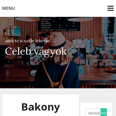
Skip
MENU
to
content
Ahol te is sztár lehetsz!…..
Celeb vagyok
Bakony