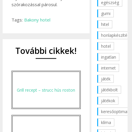
egészség
szórakozással párosul.
gumi
Tags:
Bakony hotel
hitel
honlapkészítés
hotel
További cikkek!
ingatlan
internet
játék
játékbolt
Grill recept – strucc hús roston
játékok
keresőoptimaliz
klíma