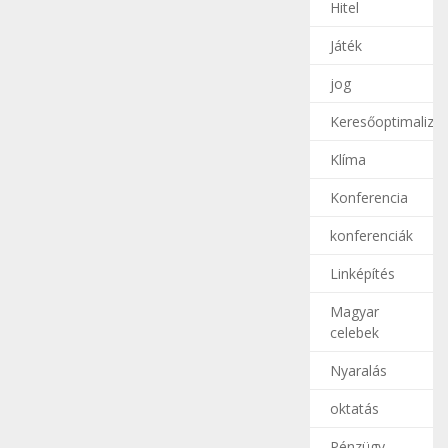
Hitel
Játék
jog
Keresőoptimalizál
Klíma
Konferencia
konferenciák
Linképítés
Magyar
celebek
Nyaralás
oktatás
Pénzügy