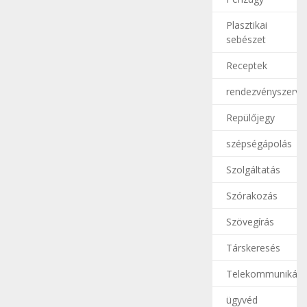
Plasztikai
sebészet
Receptek
rendezvényszerve
Repülőjegy
szépségápolás
Szolgáltatás
Szórakozás
Szövegírás
Társkeresés
Telekommunikáci
ügyvéd