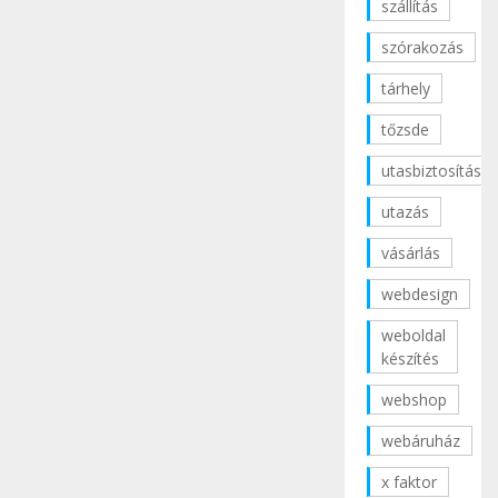
szállítás
szórakozás
tárhely
tőzsde
utasbiztosítás
utazás
vásárlás
webdesign
weboldal
készítés
webshop
webáruház
x faktor