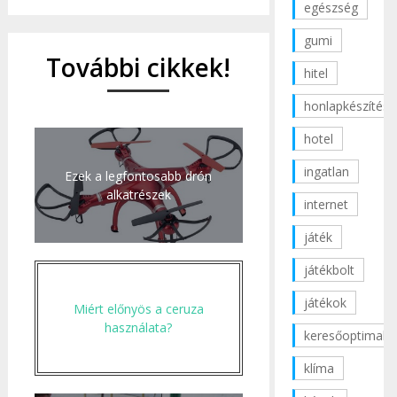
egészség
gumi
További cikkek!
hitel
honlapkészítés
hotel
ingatlan
Ezek a legfontosabb drón
alkatrészek
internet
játék
játékbolt
játékok
Miért előnyös a ceruza
használata?
keresőoptimaliz
klíma