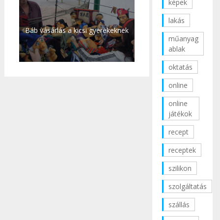
képek
lakás
Báb vásárlás a kicsi gyerekeknek
műanyag
ablak
oktatás
online
online
játékok
recept
receptek
szilikon
szolgáltatás
szállás