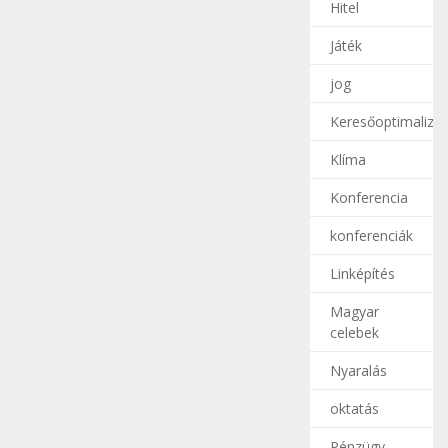
Hitel
Játék
jog
Keresőoptimalizál
Klíma
Konferencia
konferenciák
Linképítés
Magyar
celebek
Nyaralás
oktatás
Pénzügy