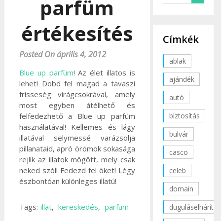
parfüm
értékesítés
Címkék
Posted On április 4, 2012
ablak
Blue up parfüm
! Az élet illatos is
ajándék
lehet! Dobd fel magad a tavaszi
frisseség virágcsokrával, amely
autó
most egyben átélhető és
biztosítás
felfedezhető a Blue up parfüm
használatával! Kellemes és lágy
bulvár
illatával selymessé varázsolja
pillanataid, apró örömök sokasága
casco
rejlik az illatok mögött, mely csak
neked szól! Fedezd fel öket! Légy
celeb
észbontóan különleges illatú!
domain
Tags:
illat
,
kereskedés
,
parfüm
duguláselhárítás