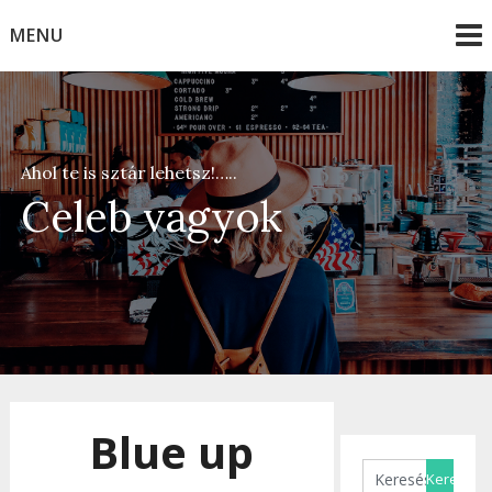
Skip
MENU
to
content
Ahol te is sztár lehetsz!…..
Celeb vagyok
Blue up