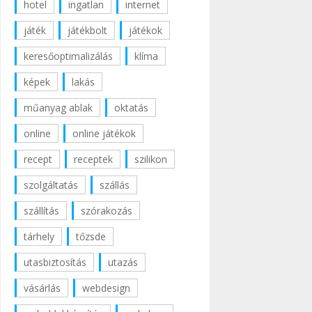
hotel
ingatlan
internet
játék
játékbolt
játékok
keresőoptimalizálás
klíma
képek
lakás
műanyag ablak
oktatás
online
online játékok
recept
receptek
szilikon
szolgáltatás
szállás
szállítás
szórakozás
tárhely
tőzsde
utasbiztosítás
utazás
vásárlás
webdesign