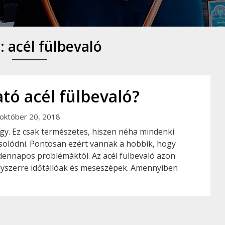
:
acél fülbevaló
ató acél fülbevaló?
október 20, 2018
ágy. Ez csak természetes, hiszen néha mindenki
pcsolódni. Pontosan ezért vannak a hobbik, hogy
dennapos problémáktól. Az acél fülbevaló azon
egyszerre időtállóak és meseszépek. Amennyiben