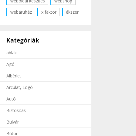
weboldal készítés
webshop
webáruház
x faktor
ékszer
Kategóriák
ablak
Ajtó
Albérlet
Arculat, Logó
Autó
Biztosítás
Bulvár
Bútor