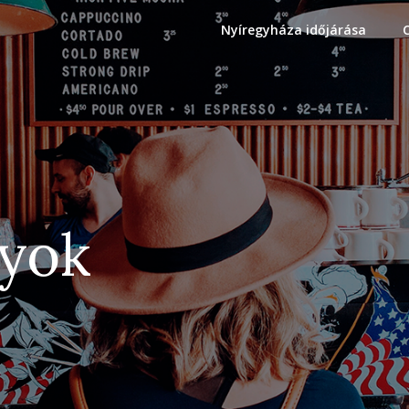
Nyíregyháza időjárása
gyok