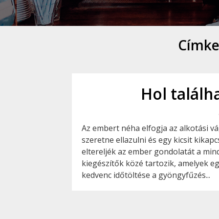
Címke
Hol találh
Az embert néha elfogja az alkotási v
szeretne ellazulni és egy kicsit kika
eltereljék az ember gondolatát a min
kiegészítők közé tartozik, amelyek 
kedvenc időtöltése a gyöngyfűzés...