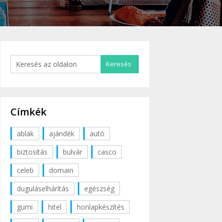
Címkék
ablak
ajándék
autó
biztosítás
bulvár
casco
celeb
domain
duguláselhárítás
egészség
gumi
hitel
honlapkészítés