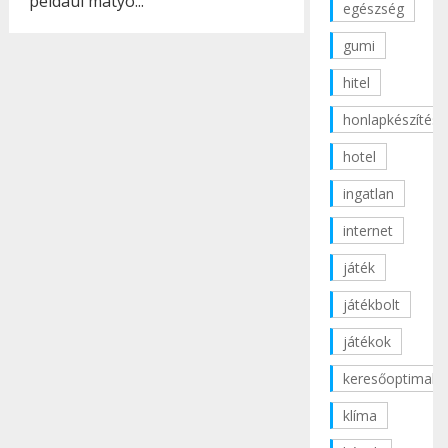
például matyó...
egészség
gumi
hitel
honlapkészítés
hotel
ingatlan
internet
játék
játékbolt
játékok
keresőoptimaliz
klíma