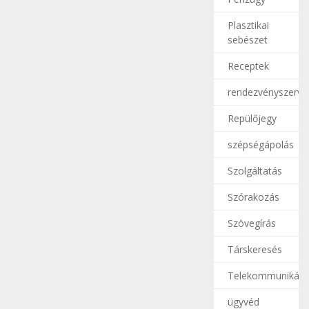
Plasztikai
sebészet
Receptek
rendezvényszerve
Repülőjegy
szépségápolás
Szolgáltatás
Szórakozás
Szövegírás
Társkeresés
Telekommunikáci
ügyvéd