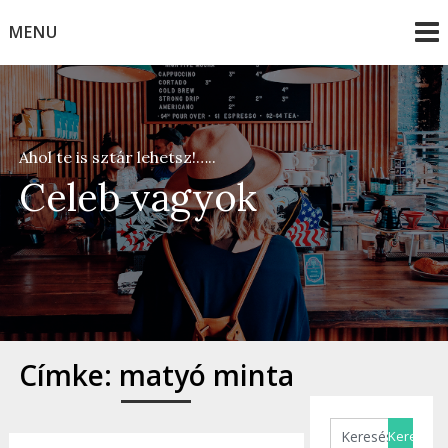
Skip
MENU
to
content
Ahol te is sztár lehetsz!…..
Celeb vagyok
Címke:
matyó minta