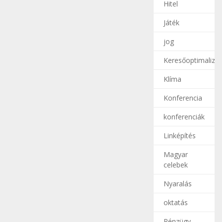
Hitel
Játék
jog
Keresőoptimalizál
Klíma
Konferencia
konferenciák
Linképítés
Magyar
celebek
Nyaralás
oktatás
Pénzügy