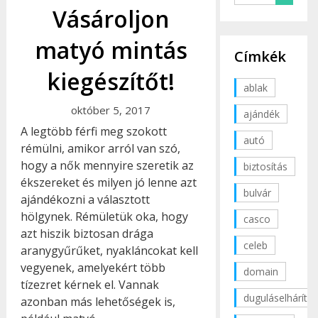
Vásároljon
matyó mintás
Címkék
kiegészítőt!
ablak
október 5, 2017
ajándék
A legtöbb férfi meg szokott
autó
rémülni, amikor arról van szó,
hogy a nők mennyire szeretik az
biztosítás
ékszereket és milyen jó lenne azt
bulvár
ajándékozni a választott
hölgynek. Rémületük oka, hogy
casco
azt hiszik biztosan drága
celeb
aranygyűrűket, nyakláncokat kell
vegyenek, amelyekért több
domain
tízezret kérnek el. Vannak
duguláselhárítás
azonban más lehetőségek is,