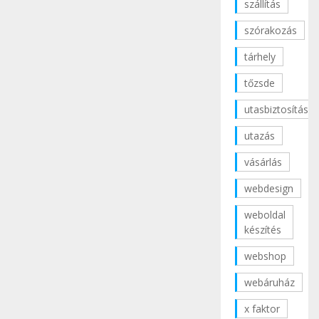
szállítás
szórakozás
tárhely
tőzsde
utasbiztosítás
utazás
vásárlás
webdesign
weboldal
készítés
webshop
webáruház
x faktor