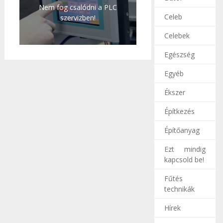
Nem fog csalódni a PLC
Celeb
szervizben!
Celebek
Egészség
Egyéb
Ékszer
Építkezés
Építőanyag
Ezt mindig
kapcsold be!
Fűtés
technikák
Hírek