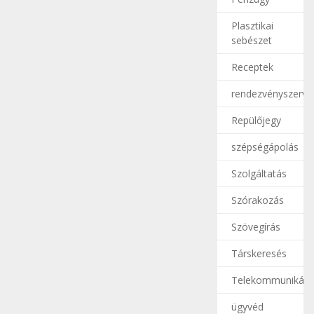
Plasztikai
sebészet
Receptek
rendezvényszerve
Repülőjegy
szépségápolás
Szolgáltatás
Szórakozás
Szövegírás
Társkeresés
Telekommunikáci
ügyvéd