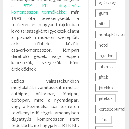
egészség
a BTK Kft. dugattyús
kompresszor termékekkel
már
gumi
1993 óta tevékenykedik a
hitel
területen és magyar tulajdonban
levő társaságként igyekszik ellátni
honlapkészítés
a piacnak mindazon szereplőit,
akik többek között
hotel
csavarkompresszor, fémipari
ingatlan
daraboló gépek, vagy éppen
kapcsozók, szegezők iránt
internet
érdeklődnek.
játék
Széles választékunkban
megtalálják számításukat mind az
játékbolt
autóipar, bútoripar, fémipar,
játékok
építőipar, mind a nyomdaipar,
vagy a kozmetikai ipar területén
keresőoptimaliz
tevékenykedő cégek. Amennyiben
dugattyús kompresszor iránt
klíma
érdeklődik, ne hagyja ki a BTK Kft.