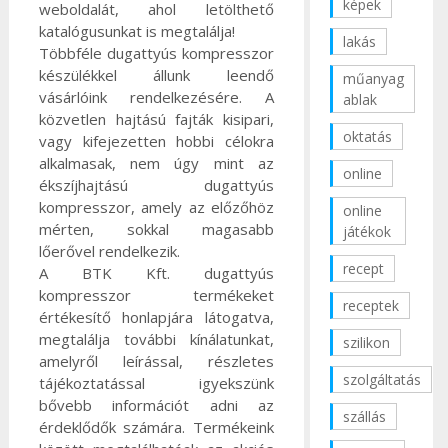
képek
weboldalát, ahol letölthető
katalógusunkat is megtalálja!
lakás
Többféle dugattyús kompresszor
készülékkel állunk leendő
műanyag
vásárlóink rendelkezésére. A
ablak
közvetlen hajtású fajták kisipari,
oktatás
vagy kifejezetten hobbi célokra
alkalmasak, nem úgy mint az
online
ékszíjhajtású dugattyús
kompresszor, amely az előzőhöz
online
mérten, sokkal magasabb
játékok
lőerővel rendelkezik.
recept
A BTK Kft. dugattyús
kompresszor termékeket
receptek
értékesítő honlapjára látogatva,
megtalálja további kínálatunkat,
szilikon
amelyről leírással, részletes
szolgáltatás
tájékoztatással igyekszünk
bővebb információt adni az
szállás
érdeklődők számára. Termékeink