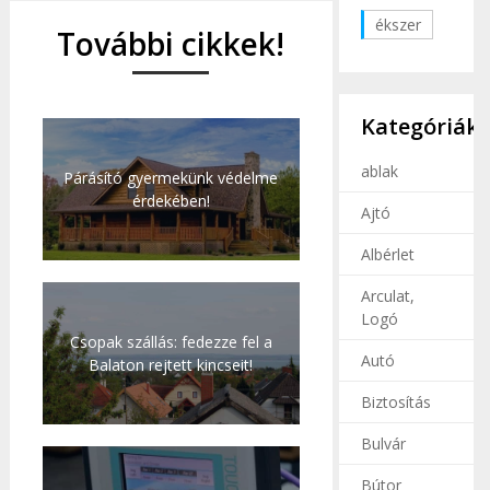
ékszer
További cikkek!
Kategóriák
ablak
Párásító gyermekünk védelme
érdekében!
Ajtó
Albérlet
Arculat,
Logó
Csopak szállás: fedezze fel a
Autó
Balaton rejtett kincseit!
Biztosítás
Bulvár
Bútor