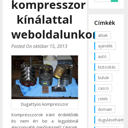
kompresszor
kínálattal
Címkék
weboldalunkon
ablak
ajándék
Posted On október 15, 2013
autó
biztosítás
bulvár
casco
celeb
Dugattyús kompresszor
domain
Kompresszorok iránt érdeklődik
duguláselhárítás
és nem éri be a legjobbnál
alacsonyabb minőséggel? Cégünk,