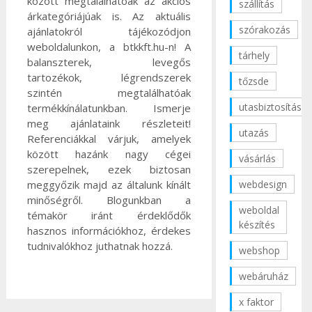
között megtalálhatóak az akciós
szállítás
árkategóriájúak is. Az aktuális
szórakozás
ajánlatokról tájékozódjon
weboldalunkon, a btkkft.hu-n! A
tárhely
balanszterek, levegős
tartozékok, légrendszerek
tőzsde
szintén megtalálhatóak
utasbiztosítás
termékkínálatunkban. Ismerje
meg ajánlataink részleteit!
utazás
Referenciákkal várjuk, amelyek
között hazánk nagy cégei
vásárlás
szerepelnek, ezek biztosan
meggyőzik majd az általunk kínált
webdesign
minőségről. Blogunkban a
weboldal
témakör iránt érdeklődők
készítés
hasznos információkhoz, érdekes
tudnivalókhoz juthatnak hozzá.
webshop
webáruház
x faktor