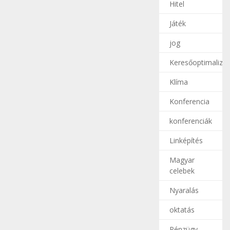
Hitel
Játék
jog
Keresőoptimalizál
Klíma
Konferencia
konferenciák
Linképítés
Magyar
celebek
Nyaralás
oktatás
Pénzügy