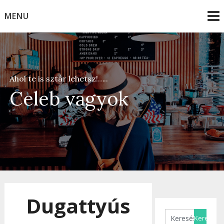
Skip
MENU
to
content
Ahol te is sztár lehetsz!…..
Celeb vagyok
Dugattyús