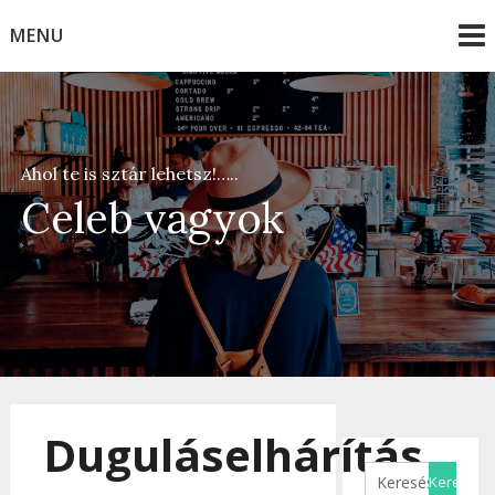
Skip
MENU
to
content
Ahol te is sztár lehetsz!…..
Celeb vagyok
Duguláselhárítás