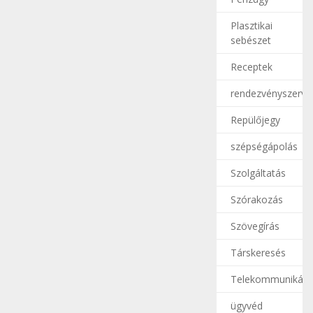
Plasztikai
sebészet
Receptek
rendezvényszerve
Repülőjegy
szépségápolás
Szolgáltatás
Szórakozás
Szövegírás
Társkeresés
Telekommunikáci
ügyvéd