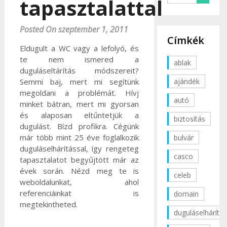
tapasztalattal
Posted On szeptember 1, 2011
Címkék
Eldugult a WC vagy a lefolyó, és
te nem ismered a
ablak
duguláseltárítás módszereit?
ajándék
Semmi baj, mert mi segítünk
megoldani a problémát. Hívj
autó
minket bátran, mert mi gyorsan
és alaposan eltűntetjük a
biztosítás
dugulást. Bízd profikra. Cégünk
már több mint 25 éve foglalkozik
bulvár
duguláselhárítással, így rengeteg
casco
tapasztalatot begyűjtött már az
évek során. Nézd meg te is
celeb
weboldalunkat, ahol
referenciáinkat is
domain
megtekintheted.
duguláselhárítás