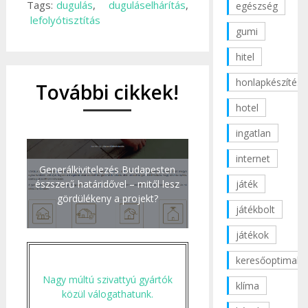
Tags:
dugulás
,
duguláselhárítás
,
egészség
lefolyótisztítás
gumi
hitel
honlapkészítés
További cikkek!
hotel
ingatlan
internet
Generálkivitelezés Budapesten
észszerű határidővel – mitől lesz
játék
gördülékeny a projekt?
játékbolt
játékok
keresőoptimaliz
Nagy múltú szivattyú gyártók
klíma
közül válogathatunk.