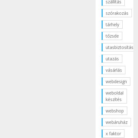
szállítás
szórakozás
tárhely
tőzsde
utasbiztosítás
utazás
vásárlás
webdesign
weboldal
készítés
webshop
webáruház
x faktor