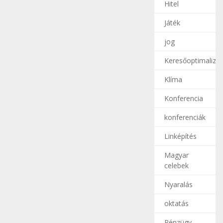
Hitel
Játék
jog
Keresőoptimalizál
Klíma
Konferencia
konferenciák
Linképítés
Magyar
celebek
Nyaralás
oktatás
Pénzügy