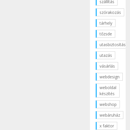
szállítás
szórakozás
tárhely
tőzsde
utasbiztosítás
utazás
vásárlás
webdesign
weboldal
készítés
webshop
webáruház
x faktor