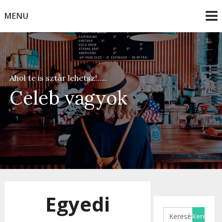
Skip
MENU
to
content
Ahol te is sztár lehetsz!…..
Celeb vagyok
Egyedi