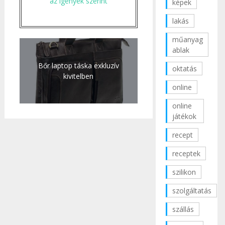
az igények szerint
képek
lakás
műanyag
ablak
Bőr laptop táska exkluzív
oktatás
kivitelben
online
online
játékok
recept
receptek
szilikon
szolgáltatás
szállás