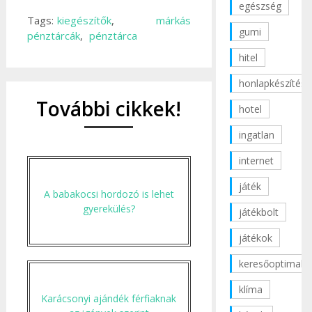
egészség
Tags:
kiegészítők
,
márkás
gumi
pénztárcák
,
pénztárca
hitel
honlapkészítés
További cikkek!
hotel
ingatlan
internet
játék
A babakocsi hordozó is lehet
gyerekülés?
játékbolt
játékok
keresőoptimaliz
klíma
Karácsonyi ajándék férfiaknak