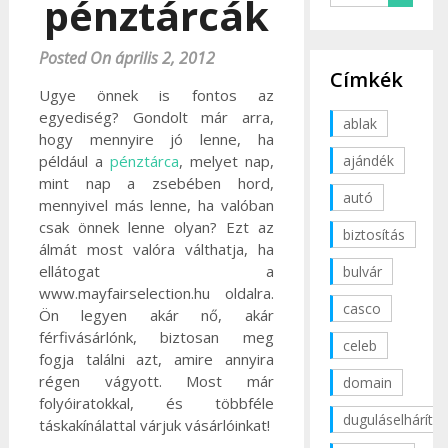
pénztárcák
Posted On április 2, 2012
Címkék
Ugye önnek is fontos az
egyediség? Gondolt már arra,
ablak
hogy mennyire jó lenne, ha
ajándék
például a
pénztárca
, melyet nap,
mint nap a zsebében hord,
autó
mennyivel más lenne, ha valóban
csak önnek lenne olyan? Ezt az
biztosítás
álmát most valóra válthatja, ha
ellátogat a
bulvár
www.mayfairselection.hu oldalra.
casco
Ön legyen akár nő, akár
férfivásárlónk, biztosan meg
celeb
fogja találni azt, amire annyira
régen vágyott. Most már
domain
folyóiratokkal, és többféle
duguláselhárítás
táskakínálattal várjuk vásárlóinkat!