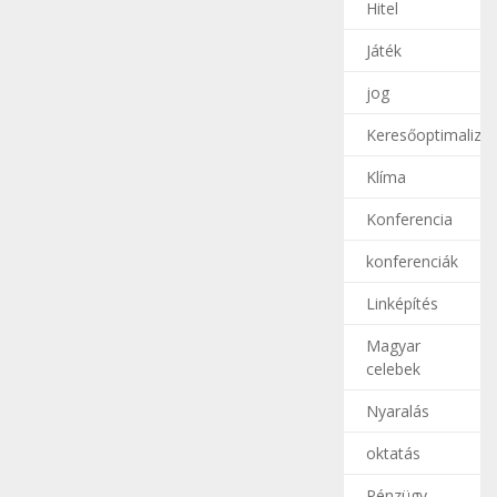
Hitel
Játék
jog
Keresőoptimalizál
Klíma
Konferencia
konferenciák
Linképítés
Magyar
celebek
Nyaralás
oktatás
Pénzügy