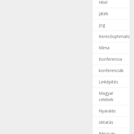
Hitel
Játék
jog
Keresőoptimalizál
Klíma
Konferencia
konferenciák
Linképítés
Magyar
celebek
Nyaralás
oktatás
Pénzügy