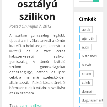
osztályú
szilikon
Címkék
Posted On május 7, 2012
ablak
A szilikon gumiszalag legfőbb
ajándék
típusai a mi vállalatunknál a tömör
kivitelű, a belül üreges, könnyített
autó
kivitelű és a zárt cellás
biztosítás
habszerkezetű szilikon
gumiszalag. A tömör kivitelű
bulvár
szilikon gumiszalagokat
egészségügyi, otthoni és ipari
casco
célokra ma már széleskörűen
alkalmazzák. Raktárkészletünkből
celeb
bármikor tudjuk vállalni a szállítást
domain
az Ön számára.
duguláselhárítás
Tags:
gumi
,
szilikon