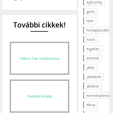
egészség
gumi
hitel
További cikkek!
honlapkészítés
hotel
ingatlan
internet
Szilikon hab mindenhova
játék
játékbolt
játékok
keresőoptimaliz
Parketta kínálat
klíma