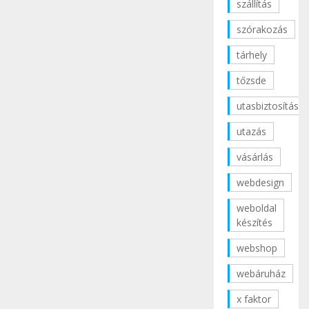
szállítás
szórakozás
tárhely
tőzsde
utasbiztosítás
utazás
vásárlás
webdesign
weboldal
készítés
webshop
webáruház
x faktor