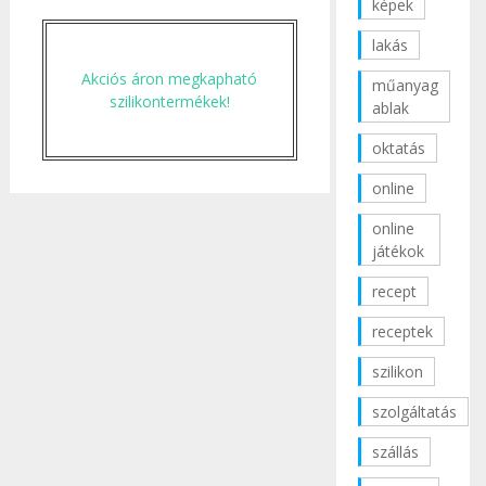
képek
lakás
Akciós áron megkapható
műanyag
szilikontermékek!
ablak
oktatás
online
online
játékok
recept
receptek
szilikon
szolgáltatás
szállás