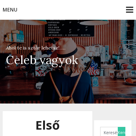
Skip
MENU
to
content
Ahol te is sztár lehetsz!…..
Celeb vagyok
Első