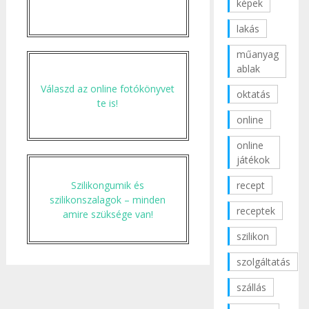
képek
lakás
műanyag
ablak
Válaszd az online fotókönyvet
oktatás
te is!
online
online
játékok
Szilikongumik és
recept
szilikonszalagok – minden
receptek
amire szüksége van!
szilikon
szolgáltatás
szállás