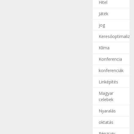
Hitel
Játék
jog
Keresőoptimalizál
Klíma
Konferencia
konferenciák
Linképítés
Magyar
celebek
Nyaralás
oktatás
Pénzügy