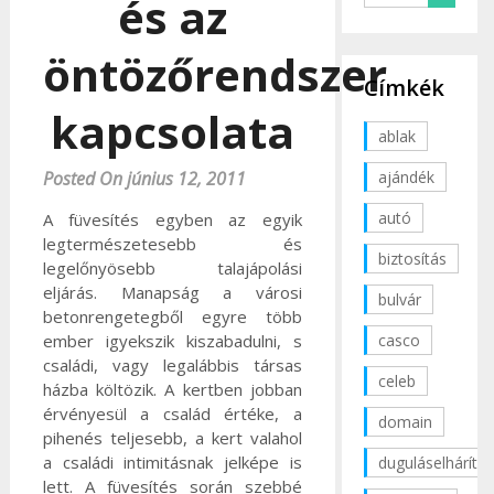
és az
öntözőrendszer
Címkék
kapcsolata
ablak
ajándék
Posted On június 12, 2011
autó
A füvesítés egyben az egyik
legtermészetesebb és
biztosítás
legelőnyösebb talajápolási
eljárás. Manapság a városi
bulvár
betonrengetegből egyre több
casco
ember igyekszik kiszabadulni, s
családi, vagy legalábbis társas
celeb
házba költözik. A kertben jobban
érvényesül a család értéke, a
domain
pihenés teljesebb, a kert valahol
a családi intimitásnak jelképe is
duguláselhárítás
lett. A füvesítés során szebbé