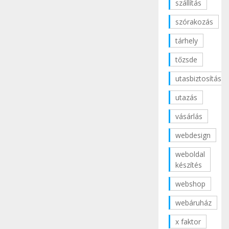
szállítás
szórakozás
tárhely
tőzsde
utasbiztosítás
utazás
vásárlás
webdesign
weboldal
készítés
webshop
webáruház
x faktor