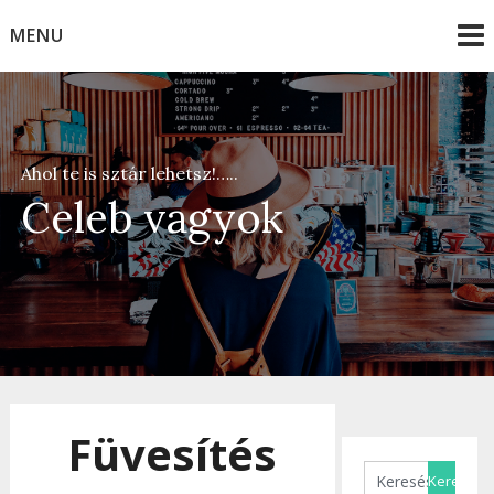
Skip
MENU
to
content
Ahol te is sztár lehetsz!…..
Celeb vagyok
Füvesítés