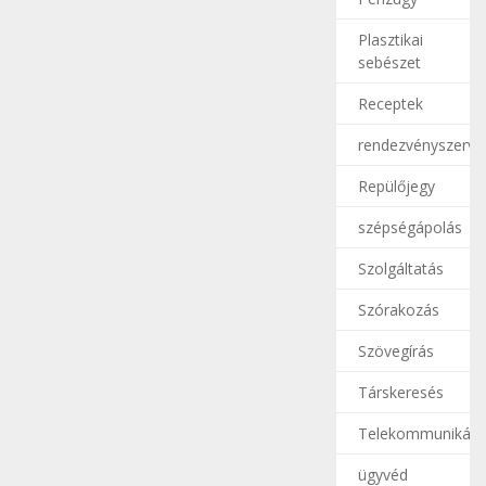
Plasztikai
sebészet
Receptek
rendezvényszerve
Repülőjegy
szépségápolás
Szolgáltatás
Szórakozás
Szövegírás
Társkeresés
Telekommunikáci
ügyvéd