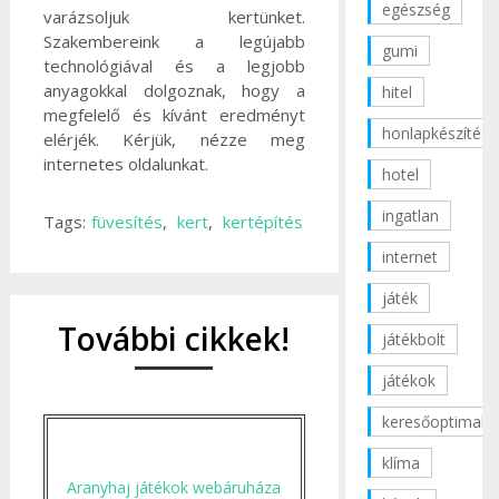
egészség
varázsoljuk kertünket.
Szakembereink a legújabb
gumi
technológiával és a legjobb
anyagokkal dolgoznak, hogy a
hitel
megfelelő és kívánt eredményt
honlapkészítés
elérjék. Kérjük, nézze meg
internetes oldalunkat.
hotel
ingatlan
Tags:
füvesítés
,
kert
,
kertépítés
internet
játék
További cikkek!
játékbolt
játékok
keresőoptimaliz
klíma
Aranyhaj játékok webáruháza