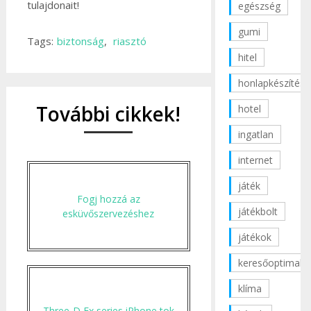
tulajdonait!
egészség
gumi
Tags:
biztonság
,
riasztó
hitel
honlapkészítés
További cikkek!
hotel
ingatlan
internet
játék
Fogj hozzá az
játékbolt
esküvőszervezéshez
játékok
keresőoptimaliz
klíma
Three-D Ex series iPhone tok