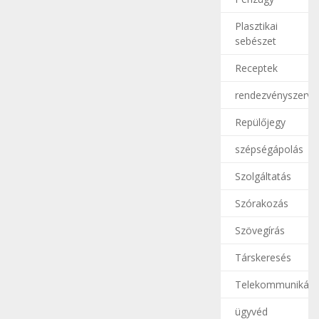
Plasztikai
sebészet
Receptek
rendezvényszerve
Repülőjegy
szépségápolás
Szolgáltatás
Szórakozás
Szövegírás
Társkeresés
Telekommunikáci
ügyvéd