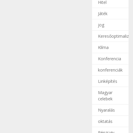
Hitel
Játék
jog
Keresőoptimalizál
Klíma
Konferencia
konferenciák
Linképítés
Magyar
celebek
Nyaralás
oktatás
Pénzügy