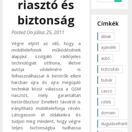
riasztó és
biztonság
Címkék
Posted On július 25, 2011
ablak
Végre eljött az idő, hogy a
ajándék
mobiltelefonok működésének
alapjául szolgáló rádiójeles
autó
technológiát otthona, illetve
biztosítás
autója védelmére is
felhasználhassa! A betörők elleni
bulvár
harcban újra és újra megújuló
technikái közül válassza a GSM
casco
riasztót, mely garantáltan
betörőbiztos! Emellett távolról is
celeb
irányítható mobiltelefonja révén.
domain
Látogasson el oldalunkra és
tudjon meg mindent, hogy végre
duguláselhárítás
teljes biztonságba tudhassa