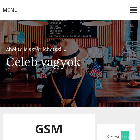
Skip
MENU
to
content
Ahol te is sztár lehetsz!…..
Celeb vagyok
GSM