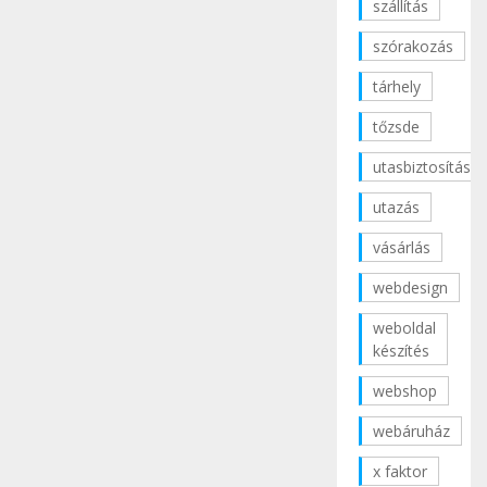
szállítás
szórakozás
tárhely
tőzsde
utasbiztosítás
utazás
vásárlás
webdesign
weboldal
készítés
webshop
webáruház
x faktor