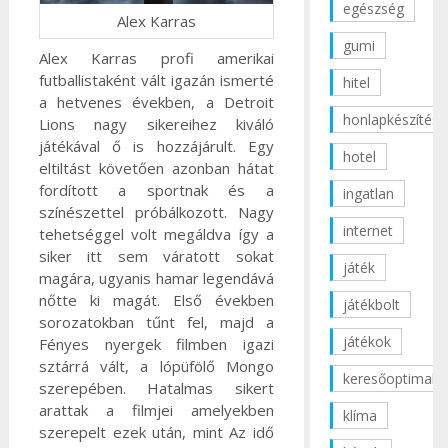
egészség
Alex Karras
gumi
Alex Karras profi amerikai
futballistaként vált igazán ismerté
hitel
a hetvenes években, a Detroit
honlapkészítés
Lions nagy sikereihez kiváló
játékával ő is hozzájárult. Egy
hotel
eltiltást követően azonban hátat
fordított a sportnak és a
ingatlan
színészettel próbálkozott. Nagy
internet
tehetséggel volt megáldva így a
siker itt sem váratott sokat
játék
magára, ugyanis hamar legendává
nőtte ki magát. Első években
játékbolt
sorozatokban tűnt fel, majd a
játékok
Fényes nyergek filmben igazi
sztárrá vált, a lópüfölő Mongo
keresőoptimaliz
szerepében. Hatalmas sikert
arattak a filmjei amelyekben
klíma
szerepelt ezek után, mint Az idő