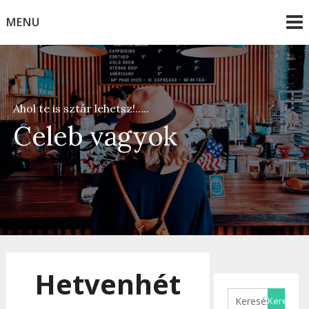
Skip
MENU
to
content
Ahol te is sztár lehetsz!…..
Celeb vagyok
Hetvenhét