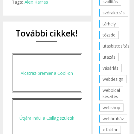
Tags:
Alex Karras
szállítás
szórakozás
tárhely
További cikkek!
tőzsde
utasbiztosítás
utazás
vásárlás
Alcatraz-premier a Cool-on
webdesign
weboldal
készítés
webshop
Útjára indul a Csillag születik
webáruház
x faktor