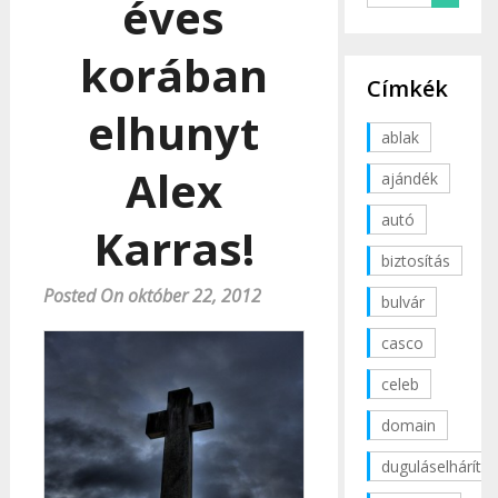
éves
korában
Címkék
elhunyt
ablak
Alex
ajándék
autó
Karras!
biztosítás
Posted On október 22, 2012
bulvár
casco
celeb
domain
duguláselhárítás