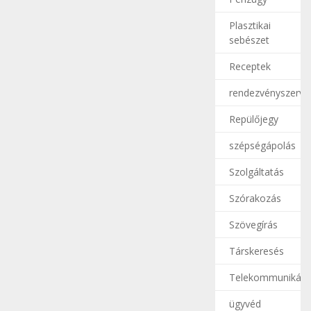
Plasztikai
sebészet
Receptek
rendezvényszerve
Repülőjegy
szépségápolás
Szolgáltatás
Szórakozás
Szövegírás
Társkeresés
Telekommunikáci
ügyvéd