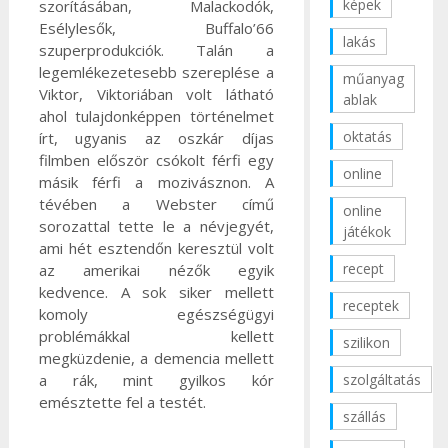
képek
szorításában, Malackodók,
Esélylesők, Buffalo’66
lakás
szuperprodukciók.
Talán a
legemlékezetesebb szereplése a
műanyag
Viktor, Viktoriában volt látható
ablak
ahol tulajdonképpen történelmet
oktatás
írt, ugyanis az oszkár díjas
filmben először csókolt férfi egy
online
másik férfi a mozivásznon. A
tévében a Webster című
online
sorozattal tette le a névjegyét,
játékok
ami hét esztendőn keresztül volt
recept
az amerikai nézők egyik
kedvence. A sok siker mellett
receptek
komoly egészségügyi
problémákkal kellett
szilikon
megküzdenie, a demencia mellett
a rák, mint gyilkos kór
szolgáltatás
emésztette fel a testét.
szállás