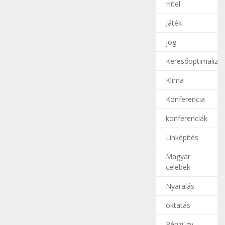
Hitel
Játék
jog
Keresőoptimalizál
Klíma
Konferencia
konferenciák
Linképítés
Magyar
celebek
Nyaralás
oktatás
Pénzügy