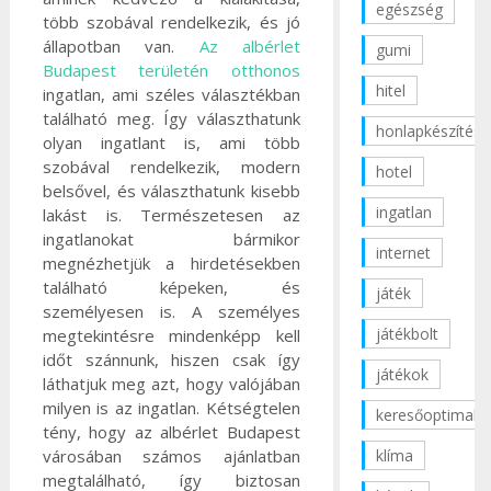
egészség
több szobával rendelkezik, és jó
állapotban van.
Az albérlet
gumi
Budapest területén otthonos
hitel
ingatlan, ami széles választékban
található meg. Így választhatunk
honlapkészítés
olyan ingatlant is, ami több
szobával rendelkezik, modern
hotel
belsővel, és választhatunk kisebb
ingatlan
lakást is. Természetesen az
ingatlanokat bármikor
internet
megnézhetjük a hirdetésekben
található képeken, és
játék
személyesen is.
A személyes
játékbolt
megtekintésre mindenképp kell
időt szánnunk, hiszen csak így
játékok
láthatjuk meg azt, hogy valójában
milyen is az ingatlan. Kétségtelen
keresőoptimaliz
tény, hogy az albérlet Budapest
városában számos ajánlatban
klíma
megtalálható, így biztosan