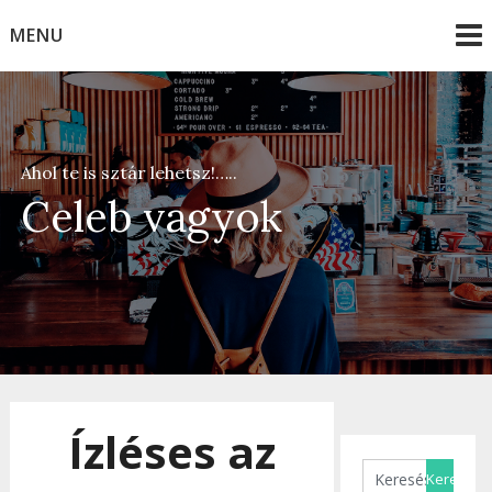
Skip
MENU
to
content
Ahol te is sztár lehetsz!…..
Celeb vagyok
Ízléses az