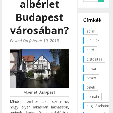
albérlet
Budapest
Címkék
városában?
ablak
ajándék
Posted On február 10, 2013
autó
biztosítás
bulvár
casco
celeb
Albérlet Budapest
domain
Minden ember azt szeretné,
duguláselhárítás
hogy olyan lakásban lakhasson,
aminek kedvező a kialakítása,