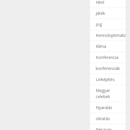
Hitel
Játék
jog
Keresőoptimalizál
Klíma
Konferencia
konferenciák
Linképítés
Magyar
celebek
Nyaralás
oktatás
Pénzügy