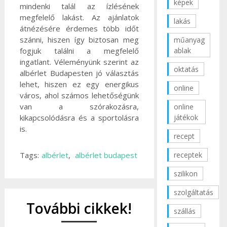
képek
mindenki talál az ízlésének
megfelelő lakást. Az ajánlatok
lakás
átnézésére érdemes több időt
szánni, hiszen így biztosan meg
műanyag
fogjuk találni a megfelelő
ablak
ingatlant. Véleményünk szerint az
oktatás
albérlet Budapesten jó választás
lehet, hiszen ez egy energikus
online
város, ahol számos lehetőségünk
van a szórakozásra,
online
kikapcsolódásra és a sportolásra
játékok
is.
recept
Tags:
albérlet
,
albérlet budapest
receptek
szilikon
szolgáltatás
További cikkek!
szállás