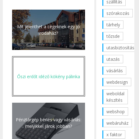
szállítás
szórakozás
tárhely
Mit jelenthet a cégeknek egy jó
irodaház?
tőzsde
utasbiztosítás
utazás
vásárlás
Őszi erdőt idéző kökény pálinka
webdesign
weboldal
készítés
webshop
Pénztárgép bérlés vagy vásárlás:
webáruház
melyikkel járok jobban?
x faktor