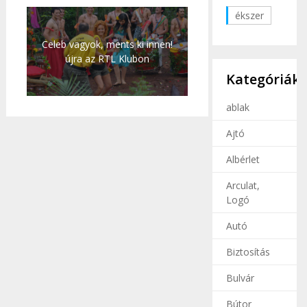
ékszer
Celeb vagyok, ments ki innen!
újra az RTL Klubon
Kategóriák
ablak
Ajtó
Albérlet
Arculat,
Logó
Autó
Biztosítás
Bulvár
Bútor