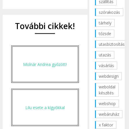
szállítás
szórakozás
tárhely
További cikkek!
tőzsde
utasbiztosítás
utazás
Molnár Andrea győzött!
vásárlás
webdesign
weboldal
készítés
webshop
Lilu esete a kígyókkal
webáruház
x faktor