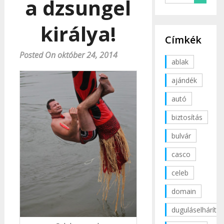
a dzsungel
királya!
Címkék
Posted On október 24, 2014
ablak
ajándék
autó
biztosítás
bulvár
casco
celeb
domain
duguláselhárítás