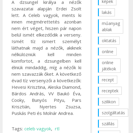
képek
A dzsungel királya a nézők
szavazatai alapján Erdei Zsolt
lakás
lett. A Celeb vagyok, ments ki
innen megmérettetés azonban
műanyag
nem ért véget, hiszen pár napon
ablak
belül ismét elkezdődik a verseny.
oktatás
Ismét tíz ismert személyt
láthatnak majd a nézők, akiknek
online
nélkülözniük kell minden
komfortot, a dzsungelben kell
online
élniük mindaddig, míg a nézők ki
játékok
nem szavazzák őket. A következő
recept
évad tíz versenyzői a következők:
Hevesi Krisztina, Aleska Diamond,
receptek
Bárdos András, VV Baukó Éva,
Cooky, Bunyós Pityu, Pars
szilikon
Krisztián, Nyertes Zsuzsa,
szolgáltatás
Puskás Peti és Molnár Andrea.
szállás
Tags:
celeb vagyok
,
rtl