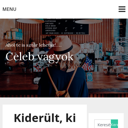
Skip
MENU
to
content
Ahol te is sztár lehetsz!…..
Celeb vagyok
Kiderült, ki