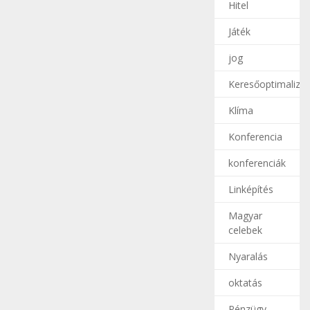
Hitel
Játék
jog
Keresőoptimalizál
Klíma
Konferencia
konferenciák
Linképítés
Magyar
celebek
Nyaralás
oktatás
Pénzügy