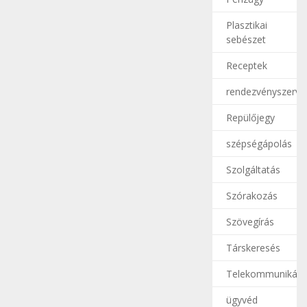
Plasztikai
sebészet
Receptek
rendezvényszerve
Repülőjegy
szépségápolás
Szolgáltatás
Szórakozás
Szövegírás
Társkeresés
Telekommunikáci
ügyvéd