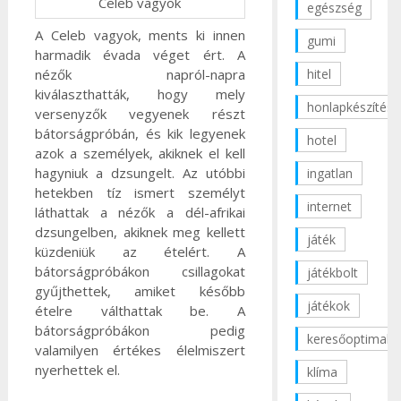
Celeb vagyok
egészség
A Celeb vagyok, ments ki innen
gumi
harmadik évada véget ért. A
hitel
nézők napról-napra
kiválaszthatták, hogy mely
honlapkészítés
versenyzők vegyenek részt
bátorságpróbán, és kik legyenek
hotel
azok a személyek, akiknek el kell
hagyniuk a dzsungelt. Az utóbbi
ingatlan
hetekben tíz ismert személyt
internet
láthattak a nézők a dél-afrikai
dzsungelben, akiknek meg kellett
játék
küzdeniük az ételért. A
bátorságpróbákon csillagokat
játékbolt
gyűjthettek, amiket később
játékok
ételre válthattak be. A
bátorságpróbákon pedig
keresőoptimaliz
valamilyen értékes élelmiszert
nyerhettek el.
klíma