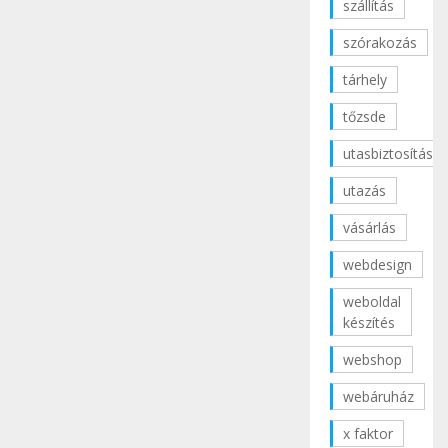
szállítás
szórakozás
tárhely
tőzsde
utasbiztosítás
utazás
vásárlás
webdesign
weboldal
készítés
webshop
webáruház
x faktor