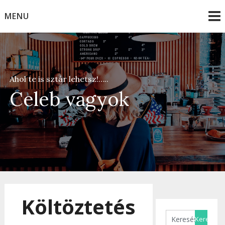
Skip
MENU
to
content
Ahol te is sztár lehetsz!…..
Celeb vagyok
Költöztetés