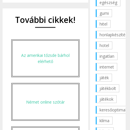
egészség
gumi
További cikkek!
hitel
honlapkészítés
hotel
Az amerikai tőzsde bárhol
ingatlan
elérhető
internet
játék
játékbolt
játékok
Német online szótár
keresőoptimaliz
klíma