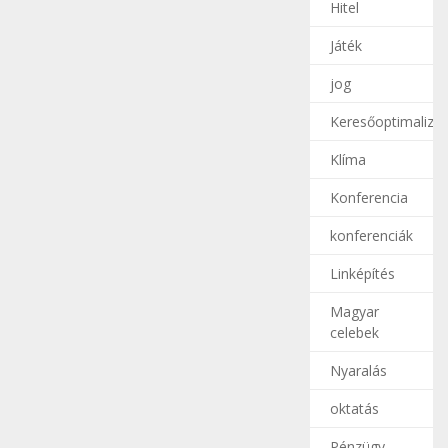
Hitel
Játék
jog
Keresőoptimalizál
Klíma
Konferencia
konferenciák
Linképítés
Magyar
celebek
Nyaralás
oktatás
Pénzügy