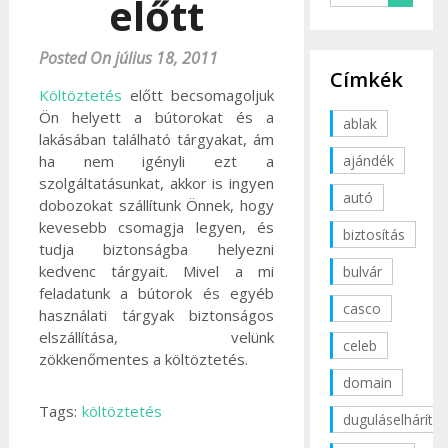
előtt
Posted On július 18, 2011
Címkék
Költöztetés
előtt becsomagoljuk
Ön helyett a bútorokat és a
ablak
lakásában található tárgyakat, ám
ajándék
ha nem igényli ezt a
szolgáltatásunkat, akkor is ingyen
autó
dobozokat szállítunk Önnek, hogy
kevesebb csomagja legyen, és
biztosítás
tudja biztonságba helyezni
kedvenc tárgyait. Mivel a mi
bulvár
feladatunk a bútorok és egyéb
casco
használati tárgyak biztonságos
elszállítása, velünk
celeb
zökkenőmentes a költöztetés.
domain
Tags:
költöztetés
duguláselhárítás