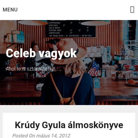
Skip
MENU
to
content
Celeb vagyok
Ahol te is sztár lehetsz!…..
Krúdy Gyula álmoskönyve
Posted On május 14, 2012