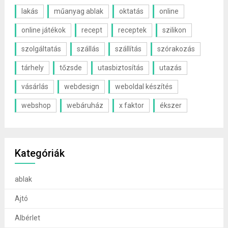
lakás
műanyag ablak
oktatás
online
online játékok
recept
receptek
szilikon
szolgáltatás
szállás
szállítás
szórakozás
tárhely
tőzsde
utasbiztosítás
utazás
vásárlás
webdesign
weboldal készítés
webshop
webáruház
x faktor
ékszer
Kategóriák
ablak
Ajtó
Albérlet