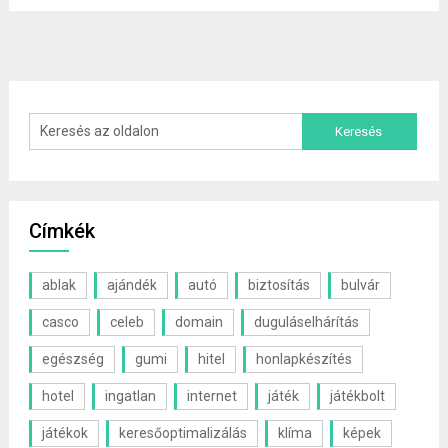
Címkék
ablak
ajándék
autó
biztosítás
bulvár
casco
celeb
domain
duguláselhárítás
egészség
gumi
hitel
honlapkészítés
hotel
ingatlan
internet
játék
játékbolt
játékok
keresőoptimalizálás
klíma
képek