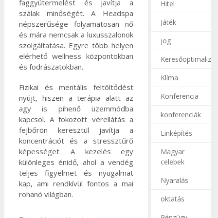
faggyútermelést és javítja a
Hitel
szálak minőségét. A Headspa
Játék
népszerűsége folyamatosan nő
és mára nemcsak a luxusszalonok
jog
szolgáltatása. Egyre több helyen
elérhető wellness központokban
Keresőoptimalizál
és fodrászatokban.
Klíma
Fizikai és mentális feltöltődést
Konferencia
nyújt, hiszen a terápia alatt az
agy is pihenő üzemmódba
konferenciák
kapcsol. A fokozott vérellátás a
fejbőrön keresztül javítja a
Linképítés
koncentrációt és a stressztűrő
képességet. A kezelés egy
Magyar
celebek
különleges énidő, ahol a vendég
teljes figyelmet és nyugalmat
Nyaralás
kap, ami rendkívül fontos a mai
rohanó világban.
oktatás
Pénzügy