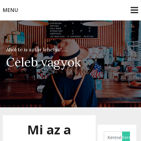
Skip
MENU
to
content
Ahol te is sztár lehetsz!…..
Celeb vagyok
Mi az a