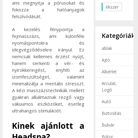
ami megnyitja a pórusokat és
ékszer
fokozza a hatóanyagok
felszívódását.
A kezelés fénypontja a
Kategóriák
fejmasszázs, ami különféle
nyomáspontokra és
ablak
idegvégződésekre irányul. Ez
nemcsak kellemes érzést nyújt,
Ajtó
hanem serkenti a vér- és
nyirokkeringést, enyhíti az
Albérlet
izomfeszültséget, valamint
Arculat,
minimalizálja a mentális stresszt.
Logó
A kézi masszázstechnikák mellett
gyakran alkalmaznak rezgő vagy
Autó
vákuumos eszközöket, esetleg
ultrahangos stimulációt.
Biztosítás
Kinek ajánlott a
Bulvár
Headspa?
Bútor