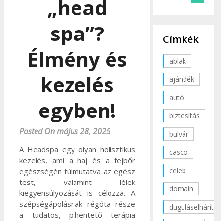
„head
spa”?
Címkék
Élmény és
ablak
kezelés
ajándék
autó
egyben!
biztosítás
Posted On május 28, 2025
bulvár
A Headspa egy olyan holisztikus
casco
kezelés, ami a haj és a fejbőr
celeb
egészségén túlmutatva az egész
test, valamint lélek
domain
kiegyensúlyozását is célozza. A
szépségápolásnak régóta része
duguláselhárítás
a tudatos, pihentető terápia