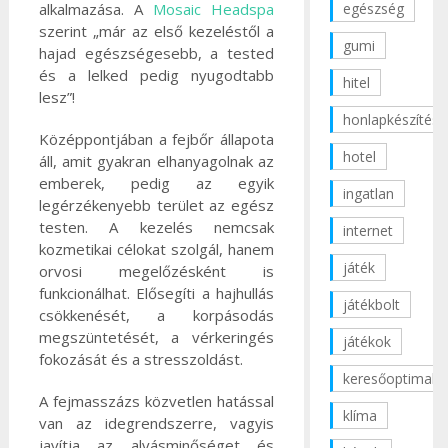
egészség
alkalmazása. A
Mosaic Headspa
szerint „már az első kezeléstől a
gumi
hajad egészségesebb, a tested
és a lelked pedig nyugodtabb
hitel
lesz”!
honlapkészítés
Középpontjában a fejbőr állapota
hotel
áll, amit gyakran elhanyagolnak az
emberek, pedig az egyik
ingatlan
legérzékenyebb terület az egész
testen. A kezelés nemcsak
internet
kozmetikai célokat szolgál, hanem
játék
orvosi megelőzésként is
funkcionálhat. Elősegíti a hajhullás
játékbolt
csökkenését, a korpásodás
megszüntetését, a vérkeringés
játékok
fokozását és a stresszoldást.
keresőoptimaliz
A fejmasszázs közvetlen hatással
klíma
van az idegrendszerre, vagyis
javítja az alvásminőséget és