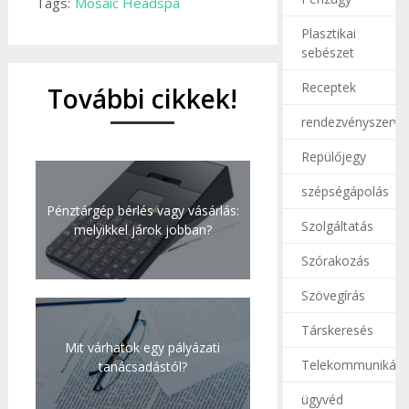
Tags:
Mosaic Headspa
Plasztikai
sebészet
Receptek
További cikkek!
rendezvényszerve
Repülőjegy
szépségápolás
Pénztárgép bérlés vagy vásárlás:
Szolgáltatás
melyikkel járok jobban?
Szórakozás
Szövegírás
Társkeresés
Mit várhatok egy pályázati
Telekommunikáci
tanácsadástól?
ügyvéd