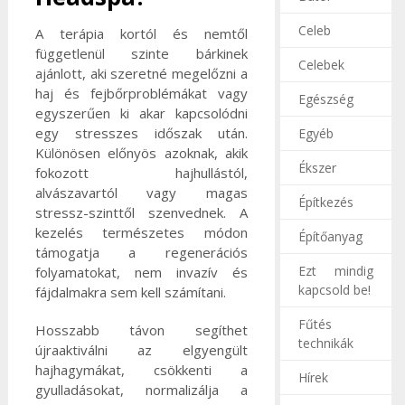
Celeb
A terápia kortól és nemtől
függetlenül szinte bárkinek
Celebek
ajánlott, aki szeretné megelőzni a
haj és fejbőrproblémákat vagy
Egészség
egyszerűen ki akar kapcsolódni
egy stresszes időszak után.
Egyéb
Különösen előnyös azoknak, akik
Ékszer
fokozott hajhullástól,
alvászavartól vagy magas
Építkezés
stressz-szinttől szenvednek. A
kezelés természetes módon
Építőanyag
támogatja a regenerációs
Ezt mindig
folyamatokat, nem invazív és
kapcsold be!
fájdalmakra sem kell számítani.
Fűtés
Hosszabb távon segíthet
technikák
újraaktiválni az elgyengült
hajhagymákat, csökkenti a
Hírek
gyulladásokat, normalizálja a