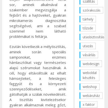
szállítás
sor, aminek alkalmával a
szakember megvizsgálja a
szórakozás
fejbőrt és a hajtöveket, gyakran
tárhely
mikrokamerás diagnosztika
segítségével, ami a szabad
tőzsde
szemmel nem látható
problémákat is feltárja.
utasbiztosítás
utazás
Ezután következik a mélytisztítás,
aminek során speciális
vásárlás
samponokat, enzimes
hámlasztókat vagy természetes
webdesign
alapú szérumokat használnak. A
weboldal
cél, hogy eltávolítsák az elhalt
készítés
hámsejteket, a felesleges
faggyút és a környezeti
webshop
szennyeződéseket, amik
gátolhatják a szálak növekedését.
webáruház
A tisztítás kivitelezésekor
x faktor
gyakran alkalmaznak meleg gőzt,