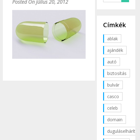
Posted On július 20, 2012
Címkék
ablak
ajándék
autó
biztosítás
bulvár
casco
celeb
domain
duguláselhárítás