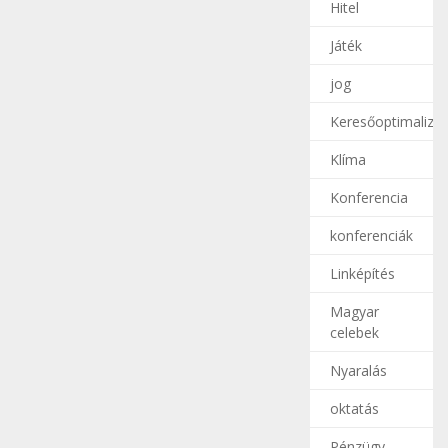
Hitel
Játék
jog
Keresőoptimalizál
Klíma
Konferencia
konferenciák
Linképítés
Magyar
celebek
Nyaralás
oktatás
Pénzügy