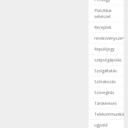
Plasztikai
sebészet
Receptek
rendezvényszerve
Repülőjegy
szépségápolás
Szolgáltatás
Szórakozás
Szövegírás
Társkeresés
Telekommunikáci
ügyvéd