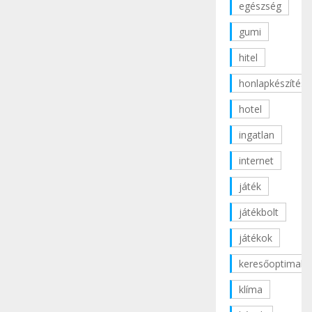
egészség
gumi
hitel
honlapkészítés
hotel
ingatlan
internet
játék
játékbolt
játékok
keresőoptimaliz
klíma