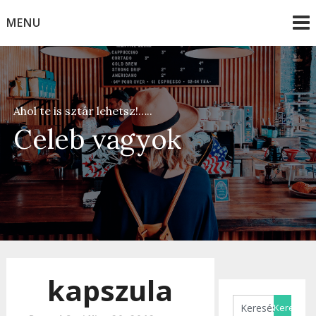
Skip
MENU
to
content
Ahol te is sztár lehetsz!…..
Celeb vagyok
kapszula