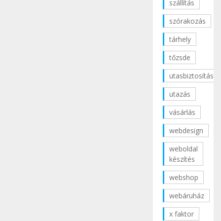
szállítás
szórakozás
tárhely
tőzsde
utasbiztosítás
utazás
vásárlás
webdesign
weboldal
készítés
webshop
webáruház
x faktor