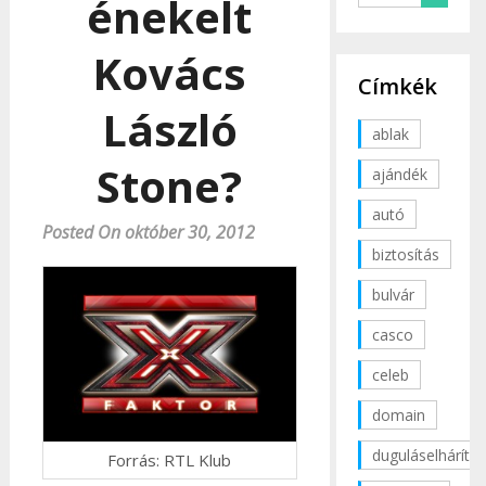
énekelt
Kovács
Címkék
László
ablak
Stone?
ajándék
autó
Posted On október 30, 2012
biztosítás
bulvár
casco
celeb
domain
duguláselhárítás
Forrás: RTL Klub