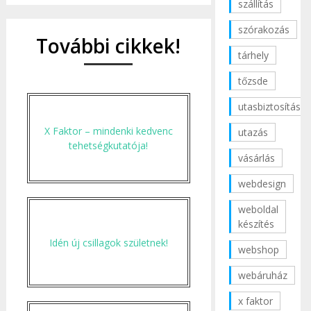
szállítás
szórakozás
További cikkek!
tárhely
tőzsde
utasbiztosítás
X Faktor – mindenki kedvenc
utazás
tehetségkutatója!
vásárlás
webdesign
weboldal
készítés
Idén új csillagok születnek!
webshop
webáruház
x faktor