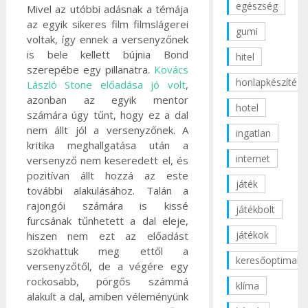
egészség
Mivel az utóbbi adásnak a témája
az egyik sikeres film filmslágerei
gumi
voltak, így ennek a versenyzőnek
is bele kellett bújnia Bond
hitel
szerepébe egy pillanatra.
Kovács
honlapkészítés
László Stone előadása jó volt
,
azonban az egyik mentor
hotel
számára úgy tűnt, hogy ez a dal
nem állt jól a versenyzőnek. A
ingatlan
kritika meghallgatása után a
internet
versenyző nem keseredett el, és
pozitívan állt hozzá az este
játék
további alakulásához. Talán a
rajongói számára is kissé
játékbolt
furcsának tűnhetett a dal eleje,
játékok
hiszen nem ezt az előadást
szokhattuk meg ettől a
keresőoptimaliz
versenyzőtől,
de a végére egy
rockosabb, pörgős számmá
klíma
alakult a dal, amiben véleményünk