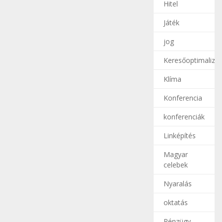
Hitel
Játék
jog
Keresőoptimalizál
Klíma
Konferencia
konferenciák
Linképítés
Magyar
celebek
Nyaralás
oktatás
Pénzügy