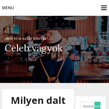
Skip
MENU
to
content
Ahol te is sztár lehetsz!…..
Celeb vagyok
Milyen dalt