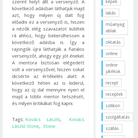
szerint helyt állt a versenyző. A
képek
következő adásban láthatjuk majd
lakás
azt, hogy milyen új dalt fog
előadni ez a versenyző is, hiszen
műanyag
a nézők elég szavazatot küldtek
ablak
rá ahhoz, hogy bekerülhessen a
következő adásba is. Így a
oktatás
rajongók újra láthatják a fiatalos
online
versenyzőt, ahogy egy jót énekel.
A mentora biztosan elégedett
online
volt a versenyzővel, hiszen sokat
játékok
dicsérte az értékelés alatt. A
következő héten az is kiderül,
recept
hogy az új dal mennyire nyeri el
receptek
majd a többi mentor tetszését,
és milyen kritikákat fog kapni.
szilikon
szolgáltatás
Tags:
Kovács László
,
Kovács
László Stone
,
Stone
szállás