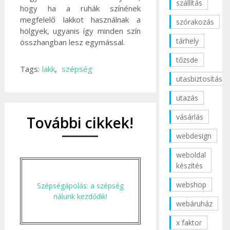
szállítás
hogy ha a ruhák színének
megfelelő lakkot használnak a
szórakozás
hölgyek, ugyanis így minden szín
tárhely
összhangban lesz egymással.
tőzsde
Tags:
lakk
,
szépség
utasbiztosítás
utazás
vásárlás
További cikkek!
webdesign
weboldal
készítés
webshop
Szépségápolás: a szépség
nálunk kezdődik!
webáruház
x faktor