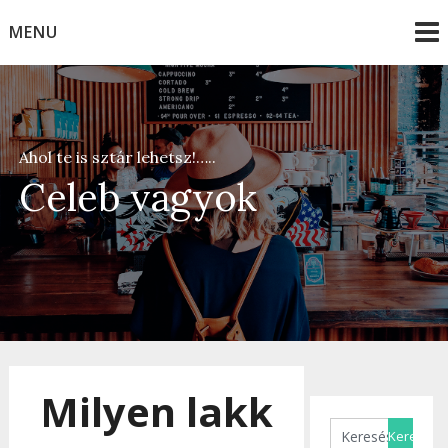
Skip
MENU
to
content
Ahol te is sztár lehetsz!…..
Celeb vagyok
Milyen lakk