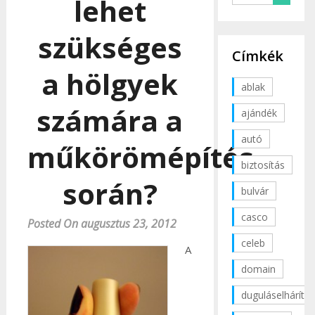
lehet
szükséges
Címkék
a hölgyek
ablak
számára a
ajándék
autó
műkörömépítés
biztosítás
során?
bulvár
casco
Posted On augusztus 23, 2012
celeb
A
domain
duguláselhárítás