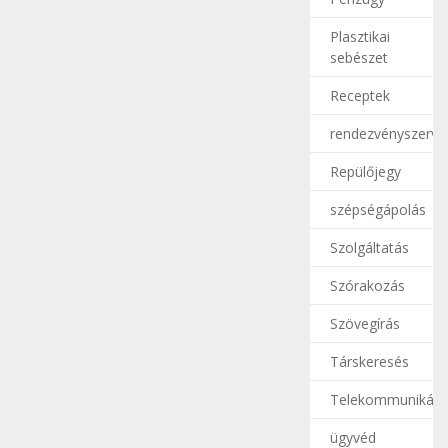
Plasztikai
sebészet
Receptek
rendezvényszerve
Repülőjegy
szépségápolás
Szolgáltatás
Szórakozás
Szövegírás
Társkeresés
Telekommunikáci
ügyvéd