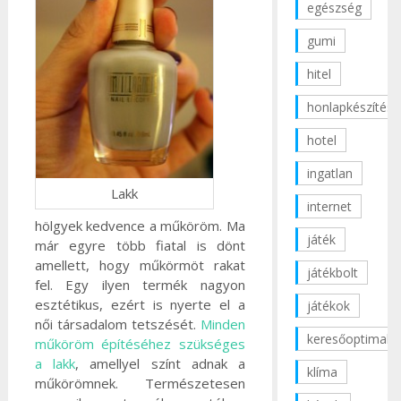
egészség
gumi
hitel
honlapkészítés
hotel
ingatlan
Lakk
internet
hölgyek kedvence a műköröm. Ma
játék
már egyre több fiatal is dönt
amellett, hogy műkörmöt rakat
játékbolt
fel. Egy ilyen termék nagyon
esztétikus, ezért is nyerte el a
játékok
női társadalom tetszését.
Minden
keresőoptimaliz
műköröm építéséhez szükséges
a lakk
, amellyel színt adnak a
klíma
műkörömnek. Természetesen