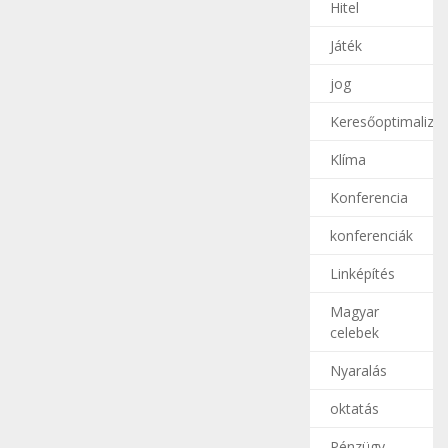
Hitel
Játék
jog
Keresőoptimalizál
Klíma
Konferencia
konferenciák
Linképítés
Magyar
celebek
Nyaralás
oktatás
Pénzügy