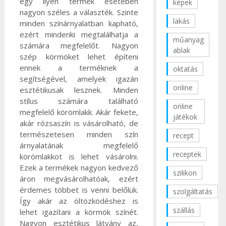
egy ilyen termék esetében
képek
nagyon széles a választék. Szinte
lakás
minden színárnyalatban kapható,
ezért mindenki megtalálhatja a
műanyag
számára megfelelőt.
Nagyon
ablak
szép körmöket lehet építeni
ennek a terméknek a
oktatás
segítségével, amelyek igazán
online
esztétikusak lesznek. Minden
stílus számára található
online
megfelelő körömlakk. Akár fekete,
játékok
akár rózsaszín is vásárolható, de
természetesen minden szín
recept
árnyalatának megfelelő
receptek
körömlakkot is lehet vásárolni.
Ezek a termékek nagyon kedvező
szilikon
áron megvásárolhatóak, ezért
érdemes többet is venni belőlük.
szolgáltatás
Így akár az öltözködéshez is
szállás
lehet igazítani a körmök színét.
Nagyon esztétikus látvány az,