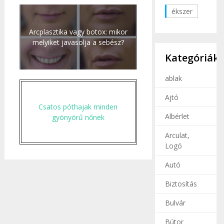
ékszer
Arcplasztika vagy botox: mikor
melyiket javasolja a sebész?
Kategóriák
ablak
Ajtó
Csatos póthajak minden
Albérlet
gyönyörű nőnek
Arculat,
Logó
Autó
Biztosítás
Bulvár
Bútor