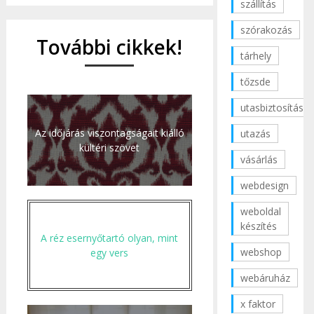
szállítás
szórakozás
További cikkek!
tárhely
tőzsde
utasbiztosítás
Az időjárás viszontagságait kiálló
utazás
kültéri szövet
vásárlás
webdesign
weboldal
készítés
A réz esernyőtartó olyan, mint
webshop
egy vers
webáruház
x faktor