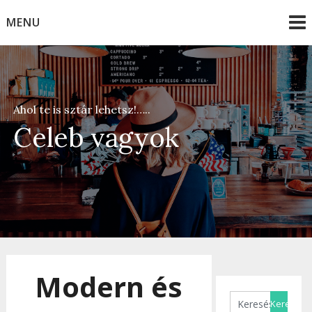
Skip
MENU
to
content
Ahol te is sztár lehetsz!…..
Celeb vagyok
Modern és