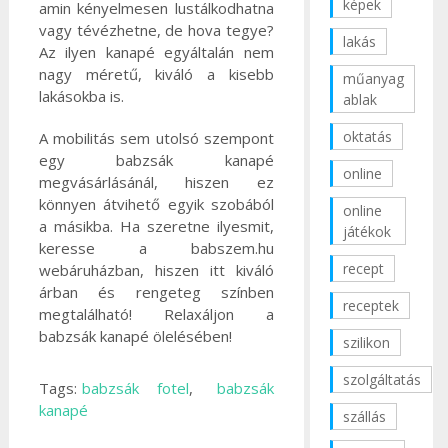
képek
amin kényelmesen lustálkodhatna
vagy tévézhetne, de hova tegye?
lakás
Az ilyen kanapé egyáltalán nem
nagy méretű, kiváló a kisebb
műanyag
lakásokba is.
ablak
oktatás
A mobilitás sem utolsó szempont
egy babzsák kanapé
online
megvásárlásánál, hiszen ez
könnyen átvihető egyik szobából
online
a másikba. Ha szeretne ilyesmit,
játékok
keresse a babszem.hu
recept
webáruházban, hiszen itt kiváló
árban és rengeteg színben
receptek
megtalálható! Relaxáljon a
babzsák kanapé ölelésében!
szilikon
szolgáltatás
Tags:
babzsák fotel
,
babzsák
kanapé
szállás