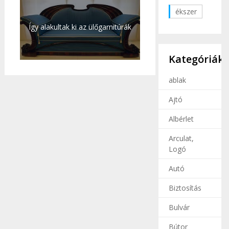
ékszer
Így alakultak ki az ülőgarnitúrák
Kategóriák
ablak
Ajtó
Albérlet
Arculat,
Logó
Autó
Biztosítás
Bulvár
Bútor