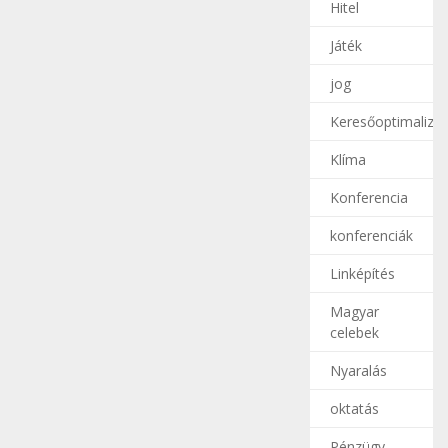
Hitel
Játék
jog
Keresőoptimalizál
Klíma
Konferencia
konferenciák
Linképítés
Magyar
celebek
Nyaralás
oktatás
Pénzügy