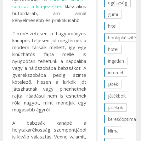
egészség
sem az a kifejezetten
klasszikus
bútordarab, ám annál
gumi
kényelmesebb és praktikusabb.
hitel
Természetesen a hagyományos
honlapkészítés
kanapék teljesen jól megférnek a
modern társaik mellett, így egy
hotel
kihúzhatós fajta mellé is
ingatlan
nyugodtan tehetünk a nappaliba
vagy a hálószobába babzsákot. A
internet
gyerekszobába pedig szinte
kötelező, hiszen a lurkók jót
játék
játszhatnak vagy pihenhetnek
rajta, ráadásul nem is eshetnek
játékbolt
róla nagyot, mint mondjuk egy
játékok
magasabb ágyról.
keresőoptimaliz
A babzsák kanapé a
helytakarékosság szempontjából
klíma
is kiváló választás. Venne valamit,