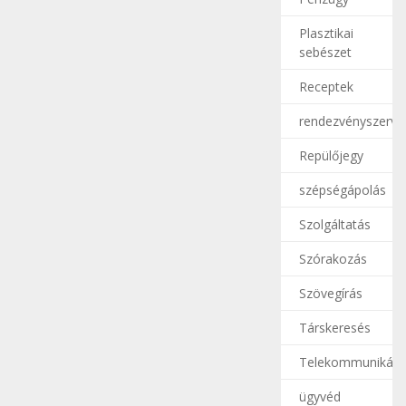
Plasztikai
sebészet
Receptek
rendezvényszerve
Repülőjegy
szépségápolás
Szolgáltatás
Szórakozás
Szövegírás
Társkeresés
Telekommunikáci
ügyvéd