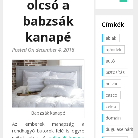
olcsó a
babzsák
Címkék
kanapé
ablak
ajándék
Posted On december 4, 2018
autó
biztosítás
bulvár
casco
celeb
Babzsák kanapé
domain
Az emberek manapság a
duguláselhárítás
rendhagyó bútorok felé is egyre
nyitottabbak. A
babzsák kanapé