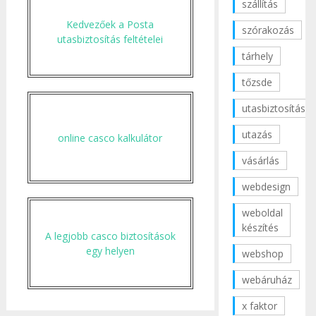
szállítás
Kedvezőek a Posta
szórakozás
utasbiztosítás feltételei
tárhely
tőzsde
utasbiztosítás
utazás
online casco kalkulátor
vásárlás
webdesign
weboldal
készítés
A legjobb casco biztosítások
egy helyen
webshop
webáruház
x faktor