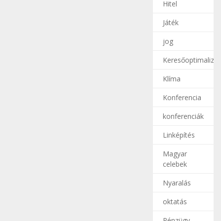
Hitel
Játék
jog
Keresőoptimalizál
Klíma
Konferencia
konferenciák
Linképítés
Magyar
celebek
Nyaralás
oktatás
Pénzügy