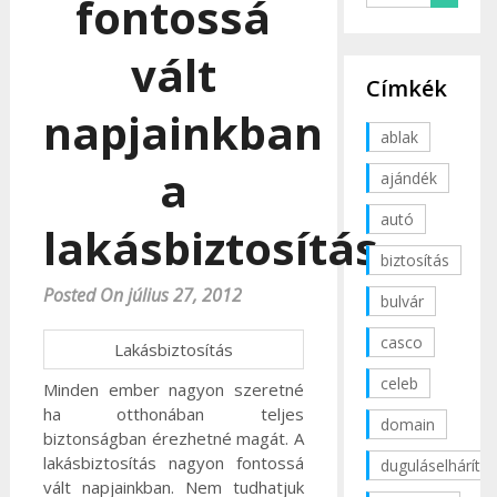
fontossá
vált
Címkék
napjainkban
ablak
a
ajándék
autó
lakásbiztosítás
biztosítás
Posted On július 27, 2012
bulvár
casco
Lakásbiztosítás
celeb
Minden ember nagyon szeretné
ha otthonában teljes
domain
biztonságban érezhetné magát. A
lakásbiztosítás nagyon fontossá
duguláselhárítás
vált napjainkban. Nem tudhatjuk