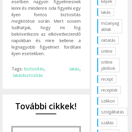
képek
esetben nagyon figyelmesnek
lenni és mindenre oda figyelni egy
lakás
ilyen fontos biztosítás
megkötése során. Mert sosem
műanyag
tudhatjuk, hogy mi fog
ablak
bekövetkezni az elkövetkezendő
oktatás
napokban és mire kellene a
legnagyobb figyelmet fordítani
online
ilyen esetekben.
online
játékok
Tags:
biztosítás
,
lakás
,
lakásbiztosítás
recept
receptek
szilikon
További cikkek!
szolgáltatás
szállás