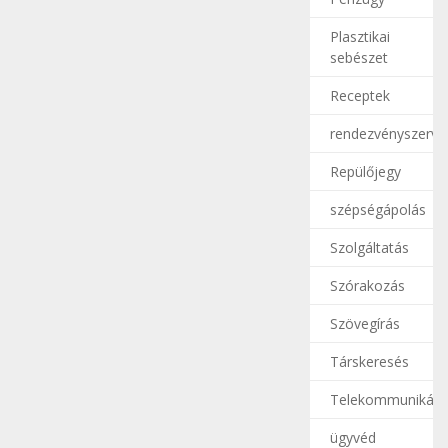
Plasztikai
sebészet
Receptek
rendezvényszerve
Repülőjegy
szépségápolás
Szolgáltatás
Szórakozás
Szövegírás
Társkeresés
Telekommunikáci
ügyvéd