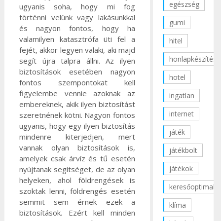
egészség
ugyanis soha, hogy mi fog
történni velünk vagy lakásunkkal
gumi
és nagyon fontos, hogy ha
valamilyen katasztrófa üti fel a
hitel
fejét, akkor legyen valaki, aki majd
honlapkészítés
segít újra talpra állni. Az ilyen
biztosítások esetében nagyon
hotel
fontos szempontokat kell
figyelembe vennie azoknak az
ingatlan
embereknek, akik ilyen biztosítást
internet
szeretnének kötni.
Nagyon fontos
ugyanis, hogy egy ilyen biztosítás
játék
mindenre kiterjedjen, mert
vannak olyan biztosítások is,
játékbolt
amelyek csak árvíz és tű esetén
játékok
nyújtanak segítséget, de az olyan
helyeken, ahol földrengések is
keresőoptimaliz
szoktak lenni, földrengés esetén
semmit sem érnek ezek a
klíma
biztosítások. Ezért kell minden