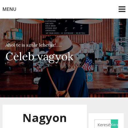
Skip
MENU
to
content
Ahol te is sztár lehetsz!…..
Celeb vagyok
Nagyon