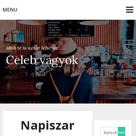
Skip
MENU
to
content
Ahol te is sztár lehetsz!…..
Celeb vagyok
Napiszar