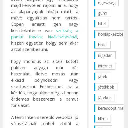
egészség
majd kénytelen rájönni arra, hogy
az alapanyagok hibája miatt, a
gumi
műve egyáltalán nem tartós.
hitel
Éppen emiatt igen nagy
körültekintésre van
szükség a
honlapkészítés
pamut fonalak kiválasztásánál
,
hiszen egyetlen hölgy sem akar
hotel
azzal szembesülni,
ingatlan
hogy mondjuk az általa kötött
internet
pulóver anyaga már pár
használat, illetve mosás után
játék
elkezd bolyhosodni vagy
szétfoszlani. Felmerülhet az a
játékbolt
kérdés, hogy akkor mégis honnan
játékok
érdemes beszerezni a pamut
fonalakat.
keresőoptimaliz
A fenti linken szereplő weboldal jó
klíma
választásnak tűnhet ebből a