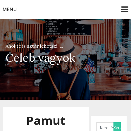
Skip
MENU
to
content
Ahol te is sztár lehetsz!…..
Celeb vagyok
Pamut