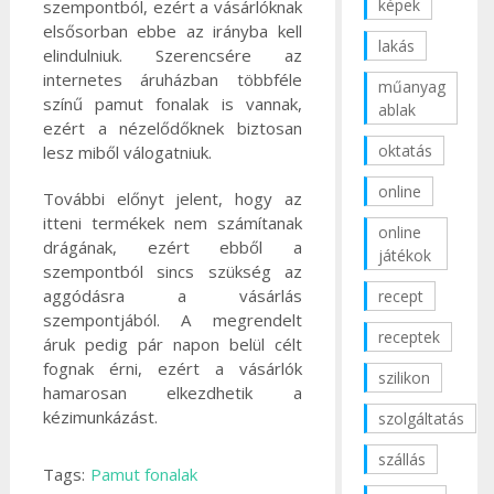
képek
szempontból, ezért a vásárlóknak
elsősorban ebbe az irányba kell
lakás
elindulniuk. Szerencsére az
internetes áruházban többféle
műanyag
színű pamut fonalak is vannak,
ablak
ezért a nézelődőknek biztosan
oktatás
lesz miből válogatniuk.
online
További előnyt jelent, hogy az
itteni termékek nem számítanak
online
drágának, ezért ebből a
játékok
szempontból sincs szükség az
aggódásra a vásárlás
recept
szempontjából. A megrendelt
receptek
áruk pedig pár napon belül célt
fognak érni, ezért a vásárlók
szilikon
hamarosan elkezdhetik a
kézimunkázást.
szolgáltatás
szállás
Tags:
Pamut fonalak