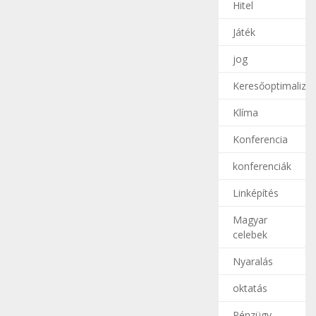
Hitel
Játék
jog
Keresőoptimalizál
Klíma
Konferencia
konferenciák
Linképítés
Magyar
celebek
Nyaralás
oktatás
Pénzügy