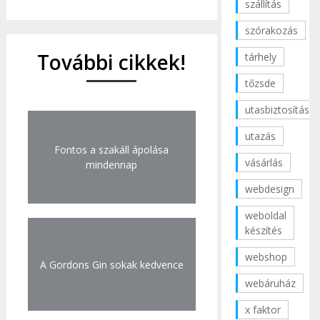
szállítás
szórakozás
További cikkek!
tárhely
tőzsde
utasbiztosítás
utazás
Fontos a szakáll ápolása
vásárlás
mindennap
webdesign
weboldal
készítés
webshop
A Gordons Gin sokak kedvence
webáruház
x faktor