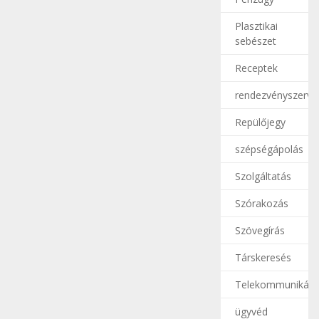
Plasztikai
sebészet
Receptek
rendezvényszerve
Repülőjegy
szépségápolás
Szolgáltatás
Szórakozás
Szövegírás
Társkeresés
Telekommunikáci
ügyvéd