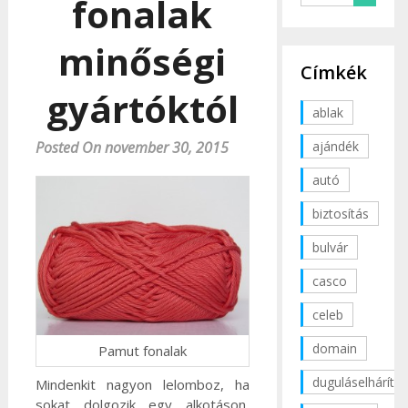
fonalak
minőségi
Címkék
gyártóktól
ablak
ajándék
Posted On november 30, 2015
autó
biztosítás
bulvár
casco
celeb
domain
Pamut fonalak
duguláselhárítás
Mindenkit nagyon lelomboz, ha
sokat dolgozik egy alkotáson,