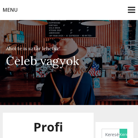
Skip
MENU
to
content
Ahol te is sztár lehetsz!…..
Celeb vagyok
Profi