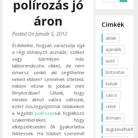
polírozás jó
áron
Címkék
Posted On január 5, 2012
ablak
Érdekelne, hogyan varázsolja újjá
ajándék
a régi dohányzó asztalát, széket
vagy bármilyen más
autó
lakberendezési cikket, de nem
biztosítás
ismersz senkit aki segíthetne
neked ebben? Lennének ötleteid,
bulvár
miként nézne ki jobban mint
fénykorában? Célunk, hogy
casco
minden álmot valóra váltsunk,
ezért összegyűjtöttük oldalunkon
celeb
a legjobb
polírozás
sal foglalkozó
domain
szakembereket, hogy
elképzeléseidet ők gyakorlatba
duguláselhárítás
fektessék. Ha többet szeretnél