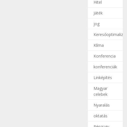
Hitel
Játék
jog
Keresőoptimalizál
Klíma
Konferencia
konferenciák
Linképítés
Magyar
celebek
Nyaralás
oktatás
Pénzügy