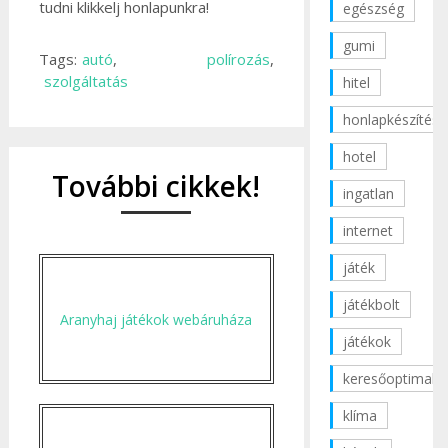
tudni klikkelj honlapunkra!
egészség
gumi
Tags:
autó
,
polírozás
,
szolgáltatás
hitel
honlapkészítés
hotel
További cikkek!
ingatlan
internet
játék
játékbolt
Aranyhaj játékok webáruháza
játékok
keresőoptimaliz
klíma