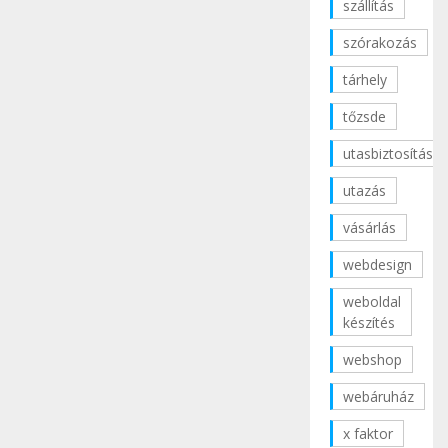
szállítás
szórakozás
tárhely
tőzsde
utasbiztosítás
utazás
vásárlás
webdesign
weboldal
készítés
webshop
webáruház
x faktor