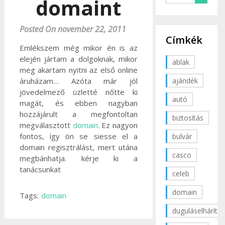
domaint
Posted On november 22, 2011
Címkék
Emlékszem még mikor én is az
elején jártam a dolgoknak, mikor
ablak
meg akartam nyitni az első online
ajándék
áruházam… Azóta már jól
jövedelmező üzletté nőtte ki
autó
magát, és ebben nagyban
hozzájárult a megfontoltan
biztosítás
megválasztott
domain
. Ez nagyon
fontos, így ön se siesse el a
bulvár
domain regisztrálást, mert utána
casco
megbánhatja. kérje ki a
tanácsunkat
celeb
domain
Tags:
domain
duguláselhárítás