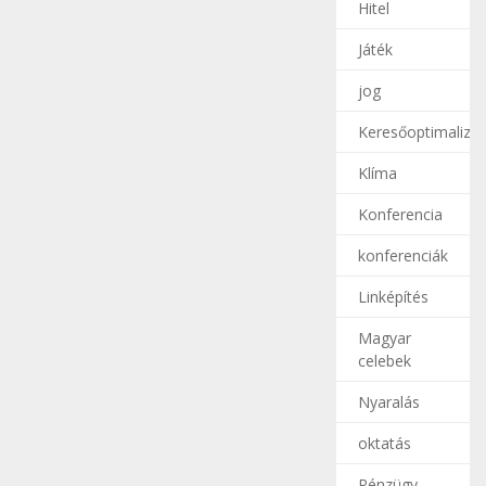
Hitel
Játék
jog
Keresőoptimalizál
Klíma
Konferencia
konferenciák
Linképítés
Magyar
celebek
Nyaralás
oktatás
Pénzügy