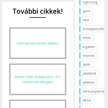
egészség
További cikkek!
gumi
hitel
honlapkészítés
hotel
Férfi dzseki minden időben
ingatlan
internet
játék
játékbolt
Airbus A380 Budapesten, 411
szerencsés látogató
játékok
keresőoptimaliz
klíma