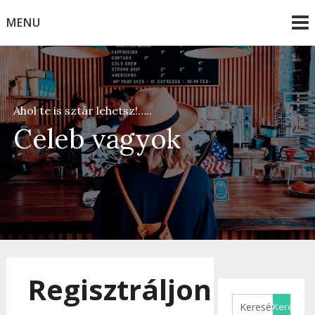
Skip
MENU
to
content
Ahol te is sztár lehetsz!…..
Celeb vagyok
Regisztráljon