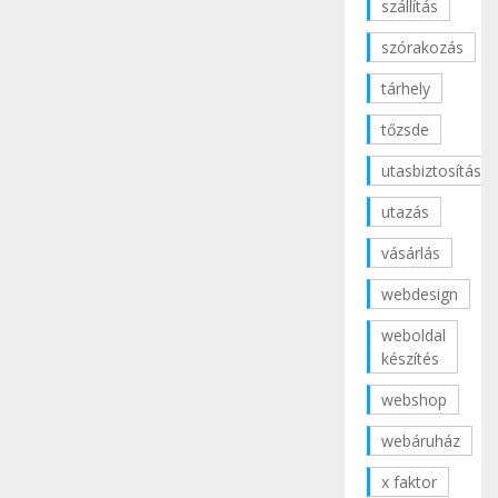
szállítás
szórakozás
tárhely
tőzsde
utasbiztosítás
utazás
vásárlás
webdesign
weboldal
készítés
webshop
webáruház
x faktor