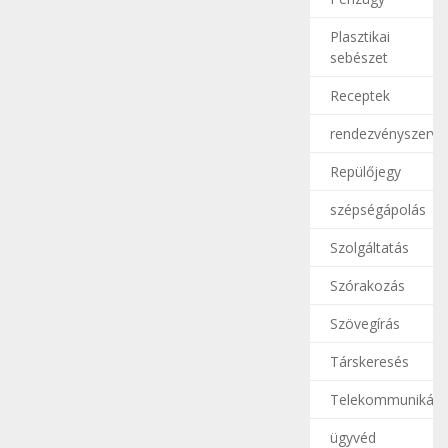
Plasztikai
sebészet
Receptek
rendezvényszerve
Repülőjegy
szépségápolás
Szolgáltatás
Szórakozás
Szövegírás
Társkeresés
Telekommunikáci
ügyvéd