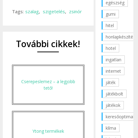
egészség
Tags:
szalag
,
szigetelés
,
zsinór
gumi
hitel
honlapkészítés
További cikkek!
hotel
ingatlan
internet
Cserepeslemez – a legjobb
játék
tető!
játékbolt
játékok
keresőoptimaliz
klíma
Ytong termékek