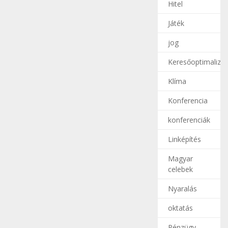
Hitel
Játék
jog
Keresőoptimalizál
Klíma
Konferencia
konferenciák
Linképítés
Magyar
celebek
Nyaralás
oktatás
Pénzügy