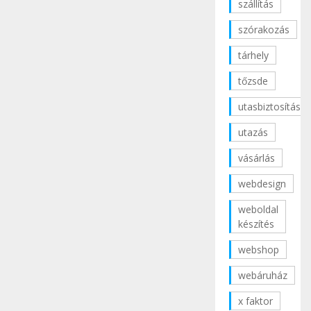
szállítás
szórakozás
tárhely
tőzsde
utasbiztosítás
utazás
vásárlás
webdesign
weboldal
készítés
webshop
webáruház
x faktor