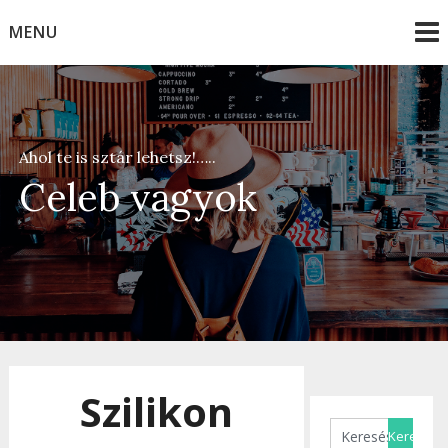
Skip
MENU
to
content
Ahol te is sztár lehetsz!…..
Celeb vagyok
Szilikon