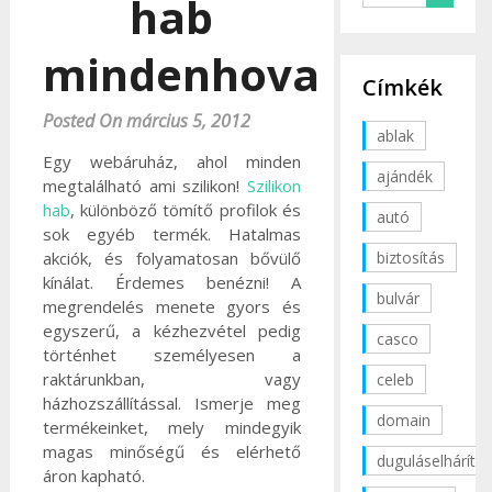
hab
mindenhova
Címkék
Posted On március 5, 2012
ablak
Egy webáruház, ahol minden
ajándék
megtalálható ami szilikon!
Szilikon
hab
, különböző tömítő profilok és
autó
sok egyéb termék. Hatalmas
biztosítás
akciók, és folyamatosan bővülő
kínálat. Érdemes benézni! A
bulvár
megrendelés menete gyors és
egyszerű, a kézhezvétel pedig
casco
történhet személyesen a
raktárunkban, vagy
celeb
házhozszállítással. Ismerje meg
domain
termékeinket, mely mindegyik
magas minőségű és elérhető
duguláselhárítás
áron kapható.