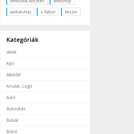
weboldal készítés
webshop
webáruház
x faktor
ékszer
Kategóriák
ablak
Ajtó
Albérlet
Arculat, Logó
Autó
Biztosítás
Bulvár
Bútor