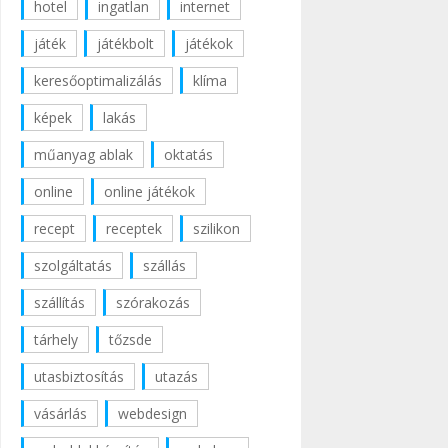
hotel
ingatlan
internet
játék
játékbolt
játékok
keresőoptimalizálás
klíma
képek
lakás
műanyag ablak
oktatás
online
online játékok
recept
receptek
szilikon
szolgáltatás
szállás
szállítás
szórakozás
tárhely
tőzsde
utasbiztosítás
utazás
vásárlás
webdesign