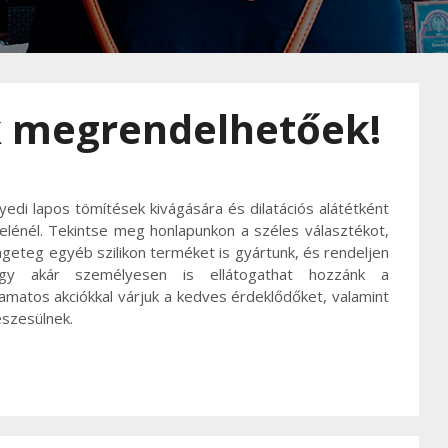
k megrendelhetőek!
di lapos tömítések kivágására és dilatációs alátétként
elénél. Tekintse meg honlapunkon a széles választékot,
ngeteg egyéb szilikon terméket is gyártunk, és rendeljen
gy akár személyesen is ellátogathat hozzánk a
matos akciókkal várjuk a kedves érdeklődőket, valamint
szesülnek.