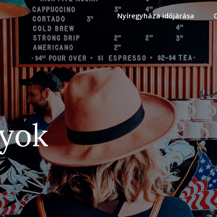
Nyíregyháza időjárása
gyok