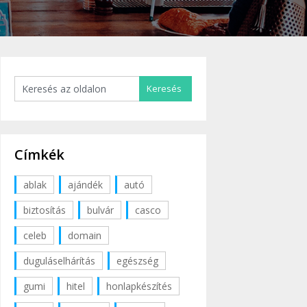
Címkék
ablak
ajándék
autó
biztosítás
bulvár
casco
celeb
domain
duguláselhárítás
egészség
gumi
hitel
honlapkészítés