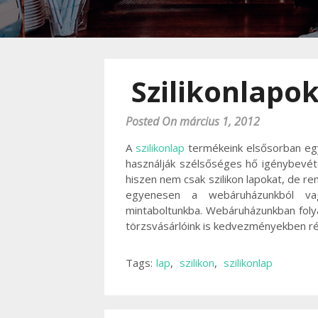
Szilikonlapo
Posted On március 1, 2012
A
szilikonlap
termékeink elsősorban egye
használják szélsőséges hő igénybevét
hiszen nem csak szilikon lapokat, de re
egyenesen a webáruházunkból va
mintaboltunkba. Webáruházunkban folya
törzsvásárlóink is kedvezményekben ré
Tags:
lap
,
szilikon
,
szilikonlap