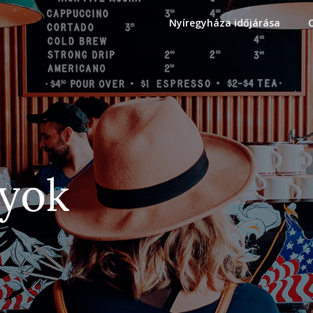
Nyíregyháza időjárása
gyok