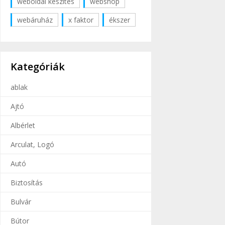
weboldal készítés
webshop
webáruház
x faktor
ékszer
Kategóriák
ablak
Ajtó
Albérlet
Arculat, Logó
Autó
Biztosítás
Bulvár
Bútor