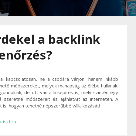
rdekel a backlink
lenőrzés?
val kapcsolatosan, ne a csodára várjon, hanem inkább
érhető módszereket, melyek manapság az ölébe hullanak.
 gondolunk, de ott van a linképítés is, mely szintén egy
 szeretné módszereit és ajánlatAIt az interneten. A
et is, hogyan tehetné népszerűbbé vállalkozását!
tisztika