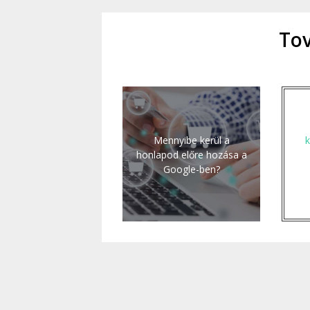
Tov
Mennyibe kerül a
k
honlapod előre hozása a
Google-ben?