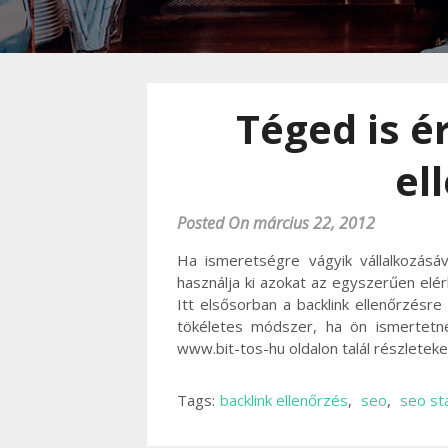
Téged is é
el
Posted On március 22, 2012
Ha ismeretségre vágyik vállalkozásá
használja ki azokat az egyszerűen el
Itt elsősorban a backlink ellenőrzésre
tökéletes módszer, ha ön ismertetné
www.bit-tos-hu oldalon talál részletek
Tags:
backlink ellenőrzés
,
seo
,
seo sta