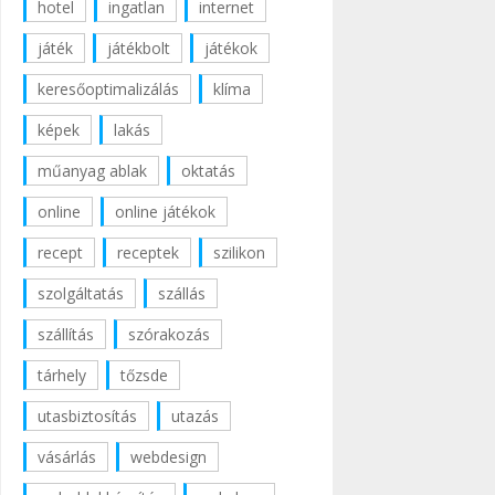
hotel
ingatlan
internet
játék
játékbolt
játékok
keresőoptimalizálás
klíma
képek
lakás
műanyag ablak
oktatás
online
online játékok
recept
receptek
szilikon
szolgáltatás
szállás
szállítás
szórakozás
tárhely
tőzsde
utasbiztosítás
utazás
vásárlás
webdesign