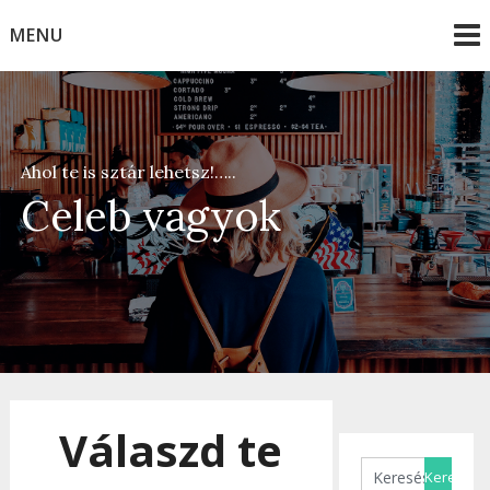
Skip
MENU
to
content
Ahol te is sztár lehetsz!…..
Celeb vagyok
Válaszd te