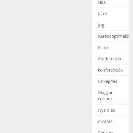
Hitel
Játék
jog
Keresőoptimalizál
Klíma
Konferencia
konferenciák
Linképítés
Magyar
celebek
Nyaralás
oktatás
Pénzügy