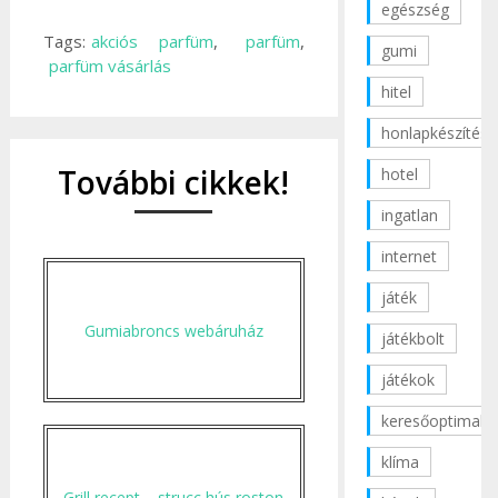
egészség
Tags:
akciós parfüm
,
parfüm
,
gumi
parfüm vásárlás
hitel
honlapkészítés
További cikkek!
hotel
ingatlan
internet
játék
Gumiabroncs webáruház
játékbolt
játékok
keresőoptimaliz
klíma
Grill recept – strucc hús roston