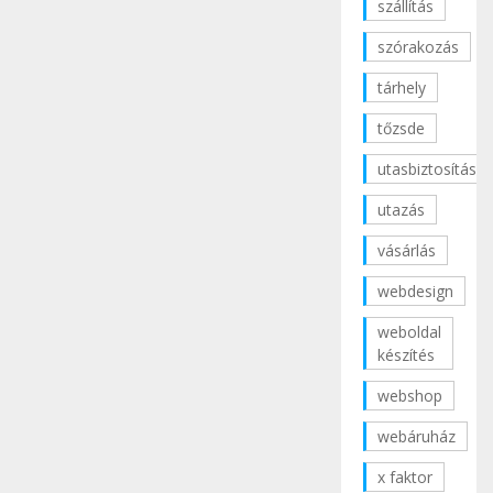
szállítás
szórakozás
tárhely
tőzsde
utasbiztosítás
utazás
vásárlás
webdesign
weboldal
készítés
webshop
webáruház
x faktor