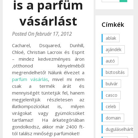
is a parfüm
vásárlást
Címkék
Posted On február 17, 2012
ablak
Cacharel, Dsquared, Dunhill,
ajándék
Chloé, Christian Lacroix és Esprit
– mindez kedvezményes áron
autó
,otthonod kényelméből
biztosítás
megrendelhető! Nálunk élvezet a
parfüm vásárlás
, mivel mi nem
bulvár
csak a termék árát és
mennyiségét tüntetjük fel, hanem
casco
megjelenítjük részletesen az
illatkompozíciókat is, milyen
celeb
virágokat vagy gyümölcsöket
domain
tartlamaz! Ha árkategóriában
gondolkodsz, akkor már 2400 ft-
duguláselhárítás
tól találsz minőségi parfümöket!