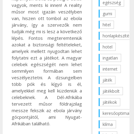
egészség
vagyok, ments ki innen! A reality
műsor most igazán veszélyben
gumi
van, hiszen ott tombol az ebola
hitel
járvány, így a szervezők nem
tudják még mi is lesz a következő
honlapkészítés
lépés. Fontos megteremteniük
azokat a biztonsági feltételeket,
hotel
amelyek mellett nyugodtan lehet
folytatni ezt a játékot. A magyar
ingatlan
celebek egészségét nem lehet
internet
semmilyen formában sem
veszélyeztetni. A dzsungelben
játék
több pók és kígyó is él,
amelyekkel meg kell küzdeniük a
játékbolt
celebeknek. A Dél-Afrikába
játékok
tervezett műsor földrajzilag
messze fekszik az ebola járvány
keresőoptimaliz
gócpontjától, ami Nyugat-
Afrikában található.
klíma