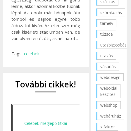
szállítás
lenne, akkor azonnal közbe tudnak
szórakozás
lépni. Az ebola már hónapok óta
tombol és sajnos egyre több
tárhely
áldozatot kíván. Az ellenszer még
csak kísérleti stádiumban van, de
tőzsde
van olyan fertőzött, akinél hatott.
utasbiztosítás
Tags:
celebek
utazás
vásárlás
webdesign
További cikkek!
weboldal
készítés
webshop
webáruház
Celebek meglepő titkai
x faktor