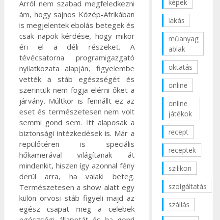
képek
Arról nem szabad megfeledkezni
ám, hogy sajnos Közép-Afrikában
lakás
is megjelentek ebolás betegek és
csak napok kérdése, hogy mikor
műanyag
éri el a déli részeket. A
ablak
tévécsatorna programigazgató
oktatás
nyilatkozata alapján, figyelembe
vették a stáb egészségét és
online
szerintük nem fogja elérni őket a
járvány. Múltkor is fennállt ez az
online
eset és természetesen nem volt
játékok
semmi gond sem. Itt alaposak a
recept
biztonsági intézkedések is. Már a
repülőtéren is speciális
receptek
hőkamerával világítanak át
mindenkit, hiszen így azonnal fény
szilikon
derül arra, ha valaki beteg.
szolgáltatás
Természetesen a show alatt egy
külön orvosi stáb figyeli majd az
szállás
egész csapat meg a celebek
egészségi állapotát és ha gond