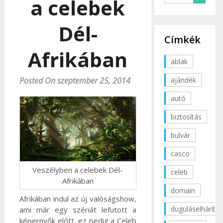
a celebek
Dél-
Címkék
Afrikában
ablak
ajándék
Posted On szeptember 25, 2014
autó
biztosítás
bulvár
casco
Veszélyben a celebek Dél-
celeb
Afrikában
domain
Afrikában indul az új valóságshow,
duguláselhárítás
ami már egy szériát lefutott a
képernyők előtt, ez pedig a Celeb