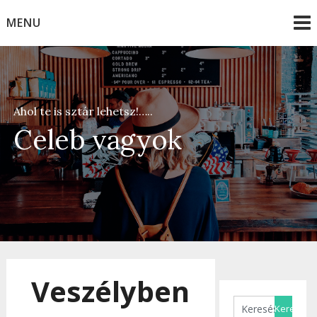
Skip
MENU
to
content
Ahol te is sztár lehetsz!…..
Celeb vagyok
Veszélyben