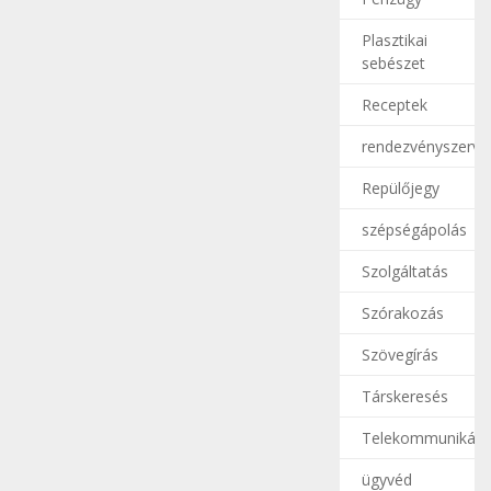
Plasztikai
sebészet
Receptek
rendezvényszerve
Repülőjegy
szépségápolás
Szolgáltatás
Szórakozás
Szövegírás
Társkeresés
Telekommunikáci
ügyvéd