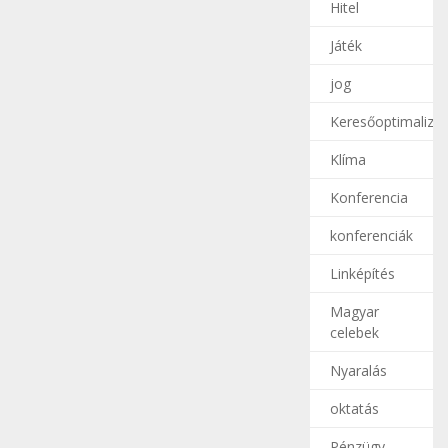
Hitel
Játék
jog
Keresőoptimalizál
Klíma
Konferencia
konferenciák
Linképítés
Magyar
celebek
Nyaralás
oktatás
Pénzügy