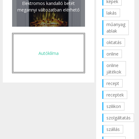
képek
Elektromos kandalló betét
megannyi változatban elérhető
lakás
műanyag
ablak
oktatás
Autóklíma
online
online
játékok
recept
receptek
szilikon
szolgáltatás
szállás