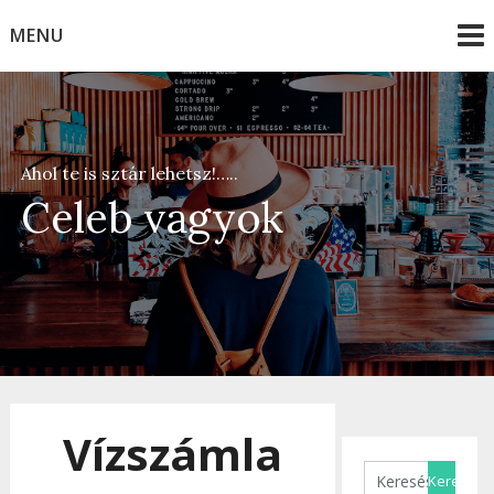
Skip
MENU
to
content
Ahol te is sztár lehetsz!…..
Celeb vagyok
Vízszámla