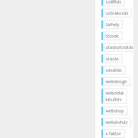
szállítás
szórakozás
tárhely
tőzsde
utasbiztosítás
utazás
vásárlás
webdesign
weboldal
készítés
webshop
webáruház
x faktor