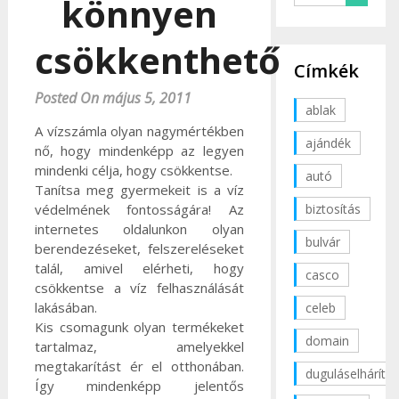
könnyen
csökkenthető
Címkék
Posted On május 5, 2011
ablak
A vízszámla olyan nagymértékben
ajándék
nő, hogy mindenképp az legyen
mindenki célja, hogy csökkentse.
autó
Tanítsa meg gyermekeit is a víz
biztosítás
védelmének fontosságára! Az
internetes oldalunkon olyan
bulvár
berendezéseket, felszereléseket
talál, amivel elérheti, hogy
casco
csökkentse a víz felhasználását
lakásában.
celeb
Kis csomagunk olyan termékeket
domain
tartalmaz, amelyekkel
megtakarítást ér el otthonában.
duguláselhárítás
Így mindenképp jelentős