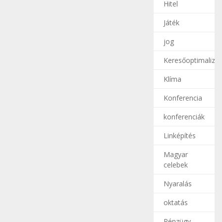
Hitel
Játék
jog
Keresőoptimalizál
Klíma
Konferencia
konferenciák
Linképítés
Magyar
celebek
Nyaralás
oktatás
Pénzügy