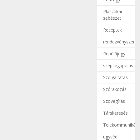
Plasztikai
sebészet
Receptek
rendezvényszerve
Repülőjegy
szépségápolás
Szolgáltatás
Szórakozás
Szövegírás
Társkeresés
Telekommunikáci
ügyvéd