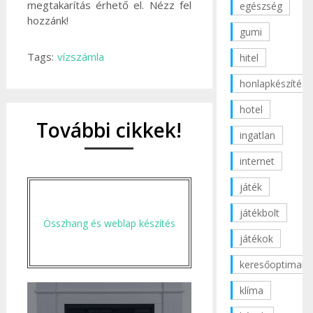
megtakarítás érhető el. Nézz fel
egészség
hozzánk!
gumi
Tags:
vízszámla
hitel
honlapkészítés
hotel
További cikkek!
ingatlan
internet
játék
játékbolt
Összhang és weblap készítés
játékok
keresőoptimaliz
klíma