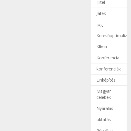
Hitel
Játék
jog
Keresőoptimalizál
Klíma
Konferencia
konferenciák
Linképítés
Magyar
celebek
Nyaralás
oktatás
Pénzügy