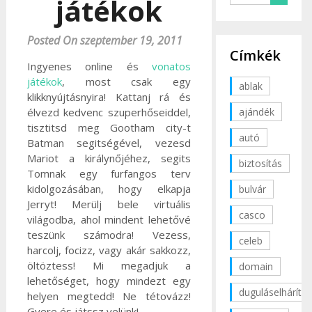
játékok
Posted On szeptember 19, 2011
Címkék
Ingyenes online és
vonatos
játékok
, most csak egy
ablak
klikknyújtásnyira! Kattanj rá és
ajándék
élvezd kedvenc szuperhőseiddel,
tisztitsd meg Gootham city-t
autó
Batman segitségével, vezesd
Mariot a királynőjéhez, segits
biztosítás
Tomnak egy furfangos terv
kidolgozásában, hogy elkapja
bulvár
Jerryt! Merülj bele virtuális
casco
világodba, ahol mindent lehetővé
teszünk számodra! Vezess,
celeb
harcolj, focizz, vagy akár sakkozz,
öltöztess! Mi megadjuk a
domain
lehetőséget, hogy mindezt egy
duguláselhárítás
helyen megtedd! Ne tétovázz!
Gyere és játssz velünk!