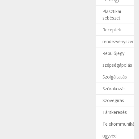
Plasztikai
sebészet
Receptek
rendezvényszerve
Repülőjegy
szépségápolás
Szolgáltatás
Szórakozás
Szövegírás
Társkeresés
Telekommunikáci
ügyvéd