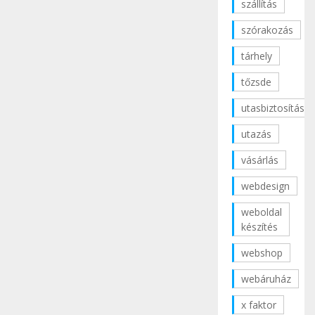
szállítás
szórakozás
tárhely
tőzsde
utasbiztosítás
utazás
vásárlás
webdesign
weboldal
készítés
webshop
webáruház
x faktor