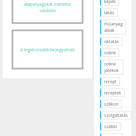
képek
alapanyagokat szeretne
vásáolni
lakás
műanyag
ablak
oktatás
A legviccesebb bejegyzések
online
online
játékok
recept
receptek
szilikon
szolgáltatás
szállás