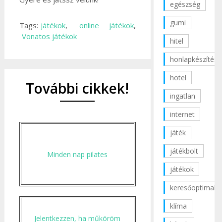
egészség
gumi
Tags:
játékok
,
online játékok
,
Vonatos játékok
hitel
honlapkészítés
hotel
További cikkek!
ingatlan
internet
játék
játékbolt
Minden nap pilates
játékok
keresőoptimaliz
klíma
Jelentkezzen, ha műköröm