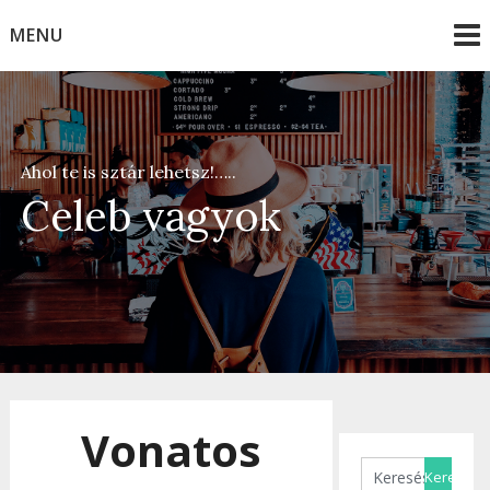
Skip
MENU
to
content
Ahol te is sztár lehetsz!…..
Celeb vagyok
Vonatos