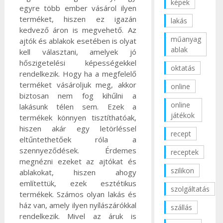
képek
egyre több ember vásárol ilyen
terméket, hiszen ez igazán
lakás
kedvező áron is megvehető.
Az
műanyag
ajtók és ablakok esetében is olyat
ablak
kell választani, amelyek jó
hőszigetelési képességekkel
oktatás
rendelkezik. Hogy ha a megfelelő
terméket vásároljuk meg, akkor
online
biztosan nem fog kihűlni a
online
lakásunk télen sem. Ezek a
játékok
termékek könnyen tisztíthatóak,
hiszen akár egy letörléssel
recept
eltűntethetőek róla a
szennyeződések. Érdemes
receptek
megnézni ezeket az ajtókat és
szilikon
ablakokat, hiszen ahogy
említettük, ezek esztétikus
szolgáltatás
termékek. Számos olyan lakás és
ház van, amely ilyen nyílászárókkal
szállás
rendelkezik. Mivel az áruk is