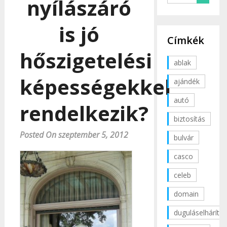
nyílászáró
is jó
Címkék
hőszigetelési
ablak
képességekkel
ajándék
autó
rendelkezik?
biztosítás
Posted On szeptember 5, 2012
bulvár
casco
celeb
domain
duguláselhárítás