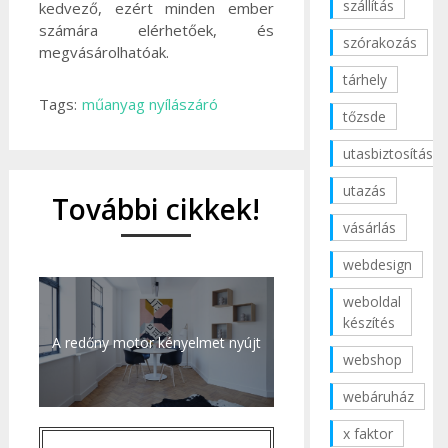
szállítás
kedvező, ezért minden ember
számára elérhetőek, és
szórakozás
megvásárolhatóak.
tárhely
Tags:
műanyag nyílászáró
tőzsde
utasbiztosítás
utazás
További cikkek!
vásárlás
webdesign
weboldal
készítés
A redőny motor kényelmet nyújt
webshop
webáruház
x faktor