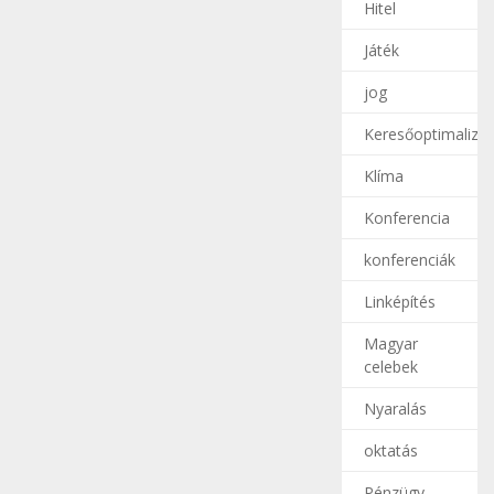
Hitel
Játék
jog
Keresőoptimalizál
Klíma
Konferencia
konferenciák
Linképítés
Magyar
celebek
Nyaralás
oktatás
Pénzügy