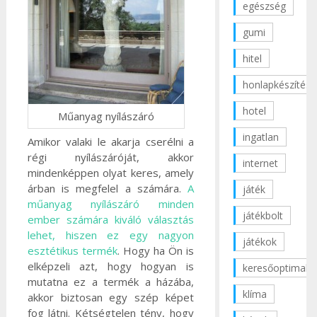
egészség
gumi
hitel
honlapkészítés
hotel
Műanyag nyílászáró
ingatlan
Amikor valaki le akarja cserélni a
régi nyílászáróját, akkor
internet
mindenképpen olyat keres, amely
árban is megfelel a számára.
A
játék
műanyag nyílászáró minden
játékbolt
ember számára kiváló választás
lehet, hiszen ez egy nagyon
játékok
esztétikus termék
. Hogy ha Ön is
elképzeli azt, hogy hogyan is
keresőoptimaliz
mutatna ez a termék a házába,
klíma
akkor biztosan egy szép képet
fog látni. Kétségtelen tény, hogy