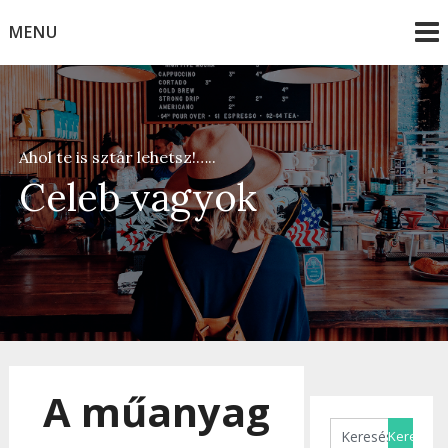
Skip
MENU
to
content
Ahol te is sztár lehetsz!…..
Celeb vagyok
A műanyag