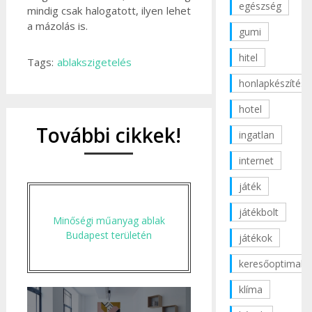
egészség
mindig csak halogatott, ilyen lehet
a mázolás is.
gumi
hitel
Tags:
ablakszigetelés
honlapkészítés
hotel
További cikkek!
ingatlan
internet
játék
játékbolt
Minőségi műanyag ablak
Budapest területén
játékok
keresőoptimaliz
klíma