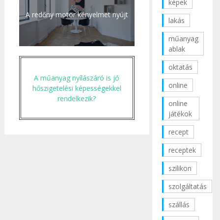
képek
A redőny motor kényelmet nyújt
lakás
műanyag
ablak
oktatás
A műanyag nyílászáró is jó
online
hőszigetelési képességekkel
rendelkezik?
online
játékok
recept
receptek
szilikon
szolgáltatás
szállás