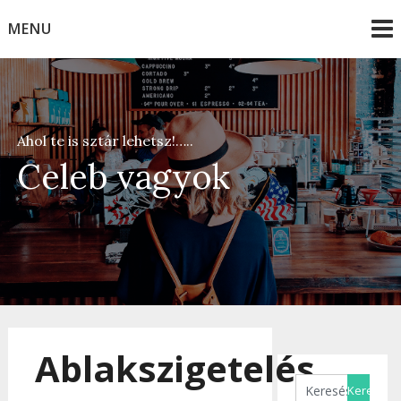
Skip
MENU
to
content
Ahol te is sztár lehetsz!…..
Celeb vagyok
Ablakszigetelés