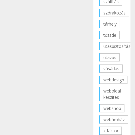
szállítás
szórakozás
tárhely
tőzsde
utasbiztosítás
utazás
vásárlás
webdesign
weboldal
készítés
webshop
webáruház
x faktor