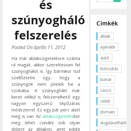
és
szúnyogháló
Címkék
felszerelés
ablak
ajándék
Posted On április 11, 2012
autó
Ha már ablakszigetelésre szánta
rá magát, akkor szereltessen fel
biztosítás
szúnyoghálót is. Így bármikor tud
szellőztetni úgy, hogy a
bulvár
szúnyogok nem jönnek be a
casco
szobába. A szúnyogháló már
keret nélkül is felszerelhető egy
celeb
nagyon egyszerű tépőzáras
módszerrel. Ez egy pár perc alatt
domain
meg is van. Az
ablakszigetelés
kor
meg lehet csinálni sok olyan
duguláselhárítás
dolgot az ablakon, amit eddig