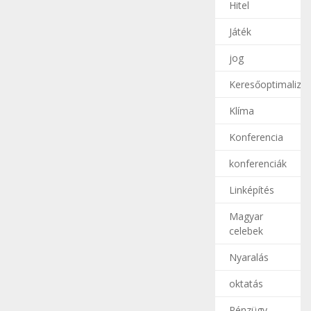
Hitel
Játék
jog
Keresőoptimalizál
Klíma
Konferencia
konferenciák
Linképítés
Magyar
celebek
Nyaralás
oktatás
Pénzügy