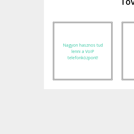
Tov
Nagyon hasznos tud
lenni a VoIP
telefonközpont!