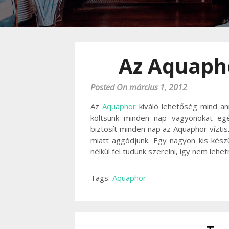
Az Aquaph
Posted On március 1, 2012
Az
Aquaphor
kiváló lehetőség mind an
költsünk minden nap vagyonokat egé
biztosít minden nap az Aquaphor víztis
miatt aggódjunk. Egy nagyon kis kész
nélkül fel tudunk szerelni, így nem lehe
Tags:
Aquaphor