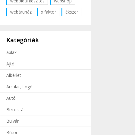
weboldal készítés
webshop
webáruház
x faktor
ékszer
Kategóriák
ablak
Ajtó
Albérlet
Arculat, Logó
Autó
Biztosítás
Bulvár
Bútor