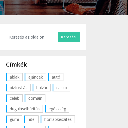
Címkék
ablak
ajándék
autó
biztosítás
bulvár
casco
celeb
domain
duguláselhárítás
egészség
gumi
hitel
honlapkészítés