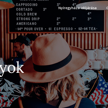
Nyíregyháza időjárása
gyok