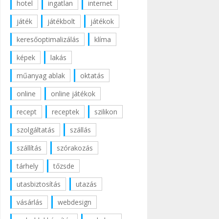
hotel
ingatlan
internet
játék
játékbolt
játékok
keresőoptimalizálás
klíma
képek
lakás
műanyag ablak
oktatás
online
online játékok
recept
receptek
szilikon
szolgáltatás
szállás
szállítás
szórakozás
tárhely
tőzsde
utasbiztosítás
utazás
vásárlás
webdesign