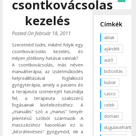
csontkovácsolás
kezelés
Címkék
Posted On február 18, 2011
ablak
Szeretnéd tudni, miként folyik egy
ajándék
csontkovácsolás kezelés, és
milyen jótékony hatásai vannak?
autó
A csontkovácsolás, más néven
biztosítás
manuálterápia, az izületműködés
helyreállításával foglalkozó
bulvár
gyógyterápia, amely a paciens és
a terapeuta izomerejét használja
casco
fel, a terapeuta szakszerű
fogásainak kivitelezéséhez. A
celeb
„manuális” szó a „manus” tenyér
domain
jelentésű szóból származik. A
masszázshoz hasonlóan ez is
duguláselhárítás
„kézrátevéses” gyógymód, de a