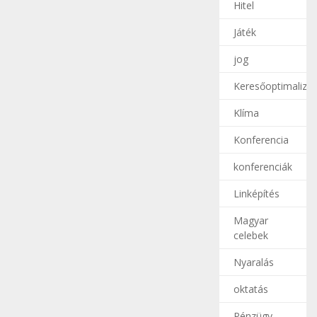
Hitel
Játék
jog
Keresőoptimalizál
Klíma
Konferencia
konferenciák
Linképítés
Magyar
celebek
Nyaralás
oktatás
Pénzügy