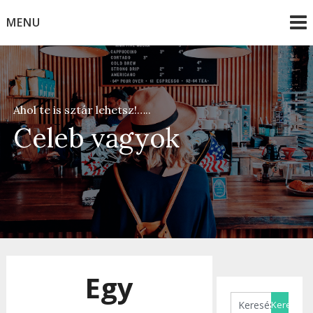
Skip
MENU
to
content
Ahol te is sztár lehetsz!…..
Celeb vagyok
Egy