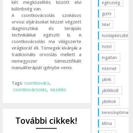
két megközelítés között elvi
egészség
különbség van.
gumi
A csontkovácsolás szokásos
orvosi eljárásokat kézzel végzett
hitel
diagnosztikai és terápiás
technikákkal egészíti ki. A
honlapkészítés
csontkovácsolás ma világszerte
hotel
virágkorát éli. Tömegek kívánják a
tradicionális orvoslás mellett a
ingatlan
nemegyszer túlmisztifikált
manuálterápiát igénybe venni.
internet
játék
Tags:
csontkovács
,
csontkovácsolás
,
kezelés
játékbolt
játékok
keresőoptimaliz
További cikkek!
klíma