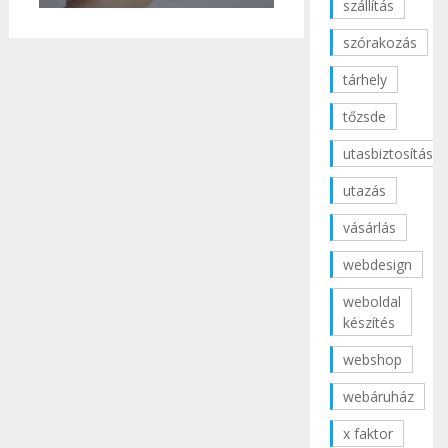
szállítás
szórakozás
tárhely
tőzsde
utasbiztosítás
utazás
vásárlás
webdesign
weboldal
készítés
webshop
webáruház
x faktor