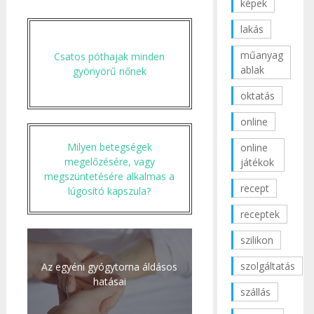
képek
lakás
műanyag
Csatos póthajak minden
ablak
gyönyörű nőnek
oktatás
online
Milyen betegségek
online
megelőzésére, vagy
játékok
megszüntetésére alkalmas a
recept
lúgosító kapszula?
receptek
szilikon
szolgáltatás
Az egyéni gyógytorna áldásos
hatásai
szállás