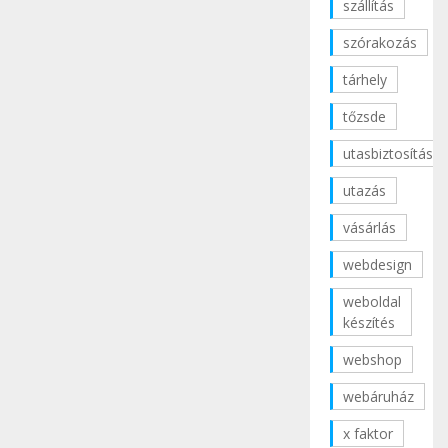
szállítás
szórakozás
tárhely
tőzsde
utasbiztosítás
utazás
vásárlás
webdesign
weboldal
készítés
webshop
webáruház
x faktor