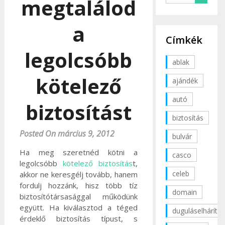
megtalálod
a
Címkék
legolcsóbb
ablak
kötelező
ajándék
autó
biztosítást
biztosítás
Posted On március 9, 2012
bulvár
Ha meg szeretnéd kötni a
casco
legolcsóbb
kötelező biztosítás
t,
celeb
akkor ne keresgélj tovább, hanem
fordulj hozzánk, hisz több tíz
domain
biztosítótársasággal működünk
együtt. Ha kiválasztod a téged
duguláselhárítás
érdeklő biztosítás típust, s