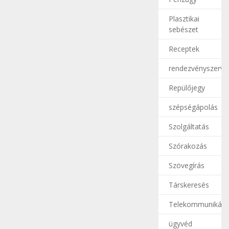
Plasztikai
sebészet
Receptek
rendezvényszerve
Repülőjegy
szépségápolás
Szolgáltatás
Szórakozás
Szövegírás
Társkeresés
Telekommunikáci
ügyvéd