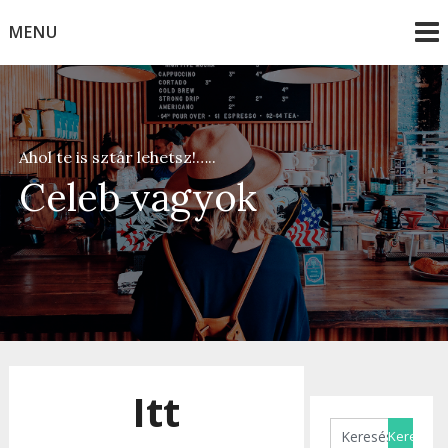
Skip
MENU
to
content
Ahol te is sztár lehetsz!…..
Celeb vagyok
Itt