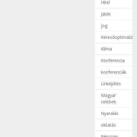
Hitel
Játék
jog
Keresőoptimalizál
Klíma
Konferencia
konferenciák
Linképítés
Magyar
celebek
Nyaralás
oktatás
Pénzügy